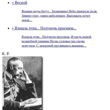
» Весной
Вешние воды бегут... Засиневшее Небо пригрело поля.
Зимнее горе, давно наболевшее, Выплакать хочет
земля....
» Взошла луна... Полуночь просияла...
Взошла луна... Полуночь просияла, И средь немой,
волшебной тишины Песнь соловья так сладко
зазвучала, С лазоревой пролившись вышины....
К. Р.