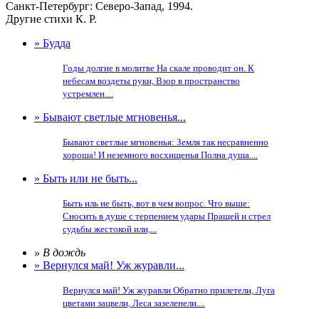
Санкт-Петербург: Северо-Запад, 1994.
Другие стихи К. Р.
» Будда
Годы долгие в молитве На скале проводит он. К
небесам воздеты руки, Взор в пространство
устремлен....
» Бывают светлые мгновенья...
Бывают светлые мгновенья: Земля так несравненно
хороша! И неземного восхищенья Полна душа....
» Быть или не быть...
Быть иль не быть, вот в чем вопрос. Что выше:
Сносить в душе с терпением удары Пращей и стрел
судьбы жестокой или,...
» В дождь
» Вернулся май! Уж журавли...
Вернулся май! Уж журавли Обратно прилетели, Луга
цветами зацвели, Леса зазеленели....