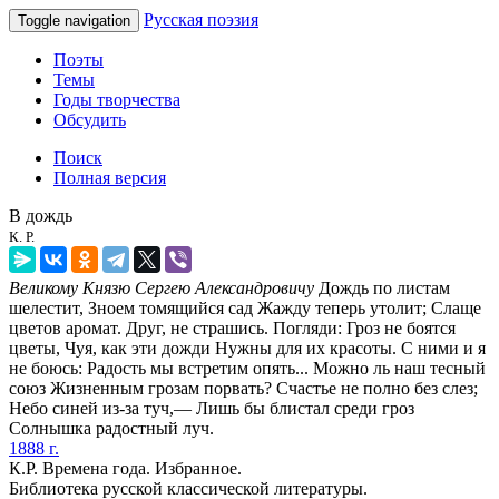
Русская поэзия
Toggle navigation
Поэты
Темы
Годы творчества
Обсудить
Поиск
Полная версия
В дождь
К. Р.
Великому Князю Сергею Александровичу
Дождь по листам
шелестит, Зноем томящийся сад Жажду теперь утолит; Слаще
цветов аромат. Друг, не страшись. Погляди: Гроз не боятся
цветы, Чуя, как эти дожди Нужны для их красоты. С ними и я
не боюсь: Радость мы встретим опять... Можно ль наш тесный
союз Жизненным грозам порвать? Счастье не полно без слез;
Небо синей из-за туч,— Лишь бы блистал среди гроз
Солнышка радостный луч.
1888 г.
К.Р. Времена года. Избранное.
Библиотека русской классической литературы.