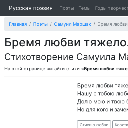
Русская поэзия
Поэты
Темы
Годы творчес
Главная
Поэты
Самуил Маршак
Бремя любви 
Бремя любви тяжело.
Стихотворение Самуила М
На этой странице читайти стихи
«Бремя любви тяжел
Бремя любви тяжел
Нашу с тобою любо
Долю мою и твою бе
Но для кого и заче
Стихи о любви
Коротк