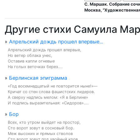
С. Маршак. Собрание соч
Москва, "Художественная 
Другие стихи Самуила Ма
»
Апрельский дождь прошел впервые...
Апрельский дождь прошел впервые,

Но ветер облака унес,

Оставив капли огневые

На голых веточках берез....
»
Берлинская эпиграмма
«Год восемнадцатый не повторится ныне!»—

Кричат со стен слова фашистских лидеров.

А сверху надпись мелом: «Я в Берлине»

И подпись выразительная: «Сидоров»....
»
Бор
Всех, кто утром выйдет на простор,

Сто ворот зовут в сосновый бор.

Меж высоких и прямых стволов

Сто ворот зовут под хвойный кров....