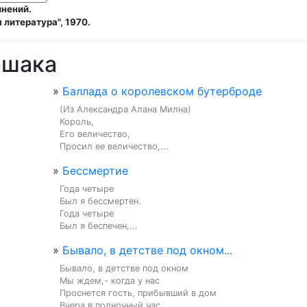
инений.
литература", 1970.
ршака
»
Баллада о королевском бутерброде
(Из Александра Алана Милна)

Король,

Его величество,

Просил ее величество,...
»
Бессмертие
Года четыре

Был я бессмертен.

Года четыре

Был я беспечен,...
»
Бывало, в детстве под окном...
Бывало, в детстве под окном

Мы ждем,- когда у нас

Проснется гость, прибывший в дом

Вчера в полночный час....