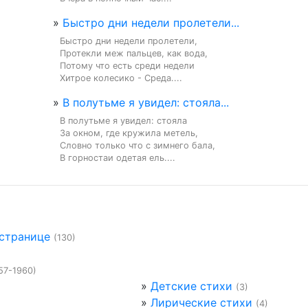
»
Быстро дни недели пролетели...
Быстро дни недели пролетели,

Протекли меж пальцев, как вода,

Потому что есть среди недели

Хитрое колесико - Среда....
»
В полутьме я увидел: стояла...
В полутьме я увидел: стояла

За окном, где кружила метель,

Словно только что с зимнего бала,

В горностаи одетая ель....
 странице
(130)
57-1960)
»
Детские стихи
(3)
»
Лирические стихи
(4)