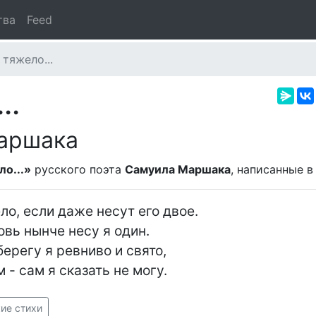
тва
Feed
тяжело...
..
аршака
о...»
русского поэта
Самуила Маршака
, написанные 
о, если даже несут его двое.

вь нынче несу я один.

регу я ревниво и свято,

м - сам я сказать не могу.
ие стихи