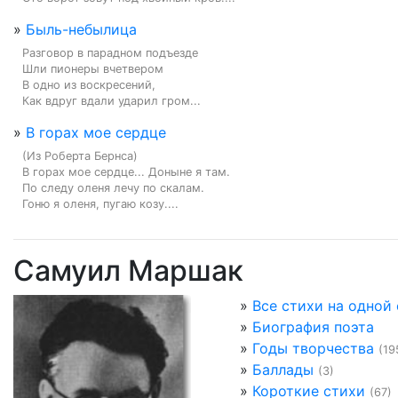
»
Быль-небылица
Разговор в парадном подъезде

Шли пионеры вчетвером

В одно из воскресений,

Как вдруг вдали ударил гром...
»
В горах мое сердце
(Из Роберта Бернса)

В горах мое сердце... Доныне я там.

По следу оленя лечу по скалам.

Гоню я оленя, пугаю козу....
Самуил Маршак
»
Все стихи на одной
»
Биография поэта
»
Годы творчества
(19
»
Баллады
(3)
»
Короткие стихи
(67)