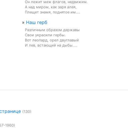
Он лежит меж флагов, недвижим.

А над миром, как заря алея,

Плещет знамя, поднятое им....
»
Наш герб
Различным образом державы

Свои украсили гербы.

Вот леопард, орел двуглавый

И лев, встающий на дыбы....
 странице
(130)
57-1960)