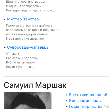
Шли пионеры вчетвером

В одно из воскресений,

Как вдруг вдали ударил гром...
»
Мистер Твистер
Приехав в страну, старайтесь

соблюдать ее законы и обычаи во

избежание недоразумений...

Из старого путеводителя...
»
Суворовцы-чапаевцы
(Плакат)

Бьемся мы здорово,

Рубим отчаянно,—

Внуки Суворова,...
Самуил Маршак
»
Все стихи на одной
»
Биография поэта
»
Годы творчества
(19