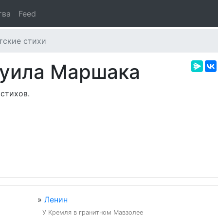
тва
Feed
тские стихи
муила Маршака
стихов.
»
Ленин
У Кремля в гранитном Мавзолее
