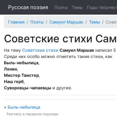
Русская поэзия
Поэты
Темы
Годы творчес
Главная
Поэты
Самуил Маршак
Темы
Сове
Советские стихи Са
На тему
Советские стихи
Самуил Маршак
написал 5 
Среди них особо можно отметить такие стихи, как
Быль-небылица
,
Ленин
,
Мистер Твистер
,
Наш герб
,
Суворовцы-чапаевцы
и другие.
»
Быль-небылица
Разговор в парадном подъезде
