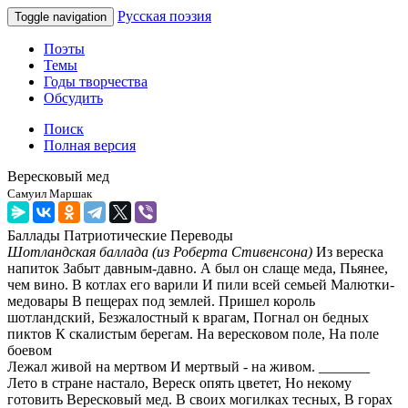
Русская поэзия
Toggle navigation
Поэты
Темы
Годы творчества
Обсудить
Поиск
Полная версия
Вересковый мед
Самуил Маршак
Баллады
Патриотические
Переводы
Шотландская баллада (из Роберта Стивенсона)
Из вереска
напиток Забыт давным-давно. А был он слаще меда, Пьянее,
чем вино. В котлах его варили И пили всей семьей Малютки-
медовары В пещерах под землей. Пришел король
шотландский, Безжалостный к врагам, Погнал он бедных
пиктов К скалистым берегам. На вересковом поле, На поле
боевом
Лежал живой на мертвом И мертвый - на живом. _______
Лето в стране настало, Вереск опять цветет, Но некому
готовить Вересковый мед. В своих могилках тесных, В горах