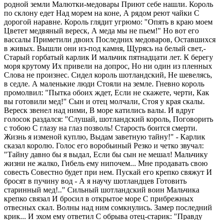
родной земли Малютки-медовары Приют себе нашли. Король
по склону едет Над морем на коне, А рядом реют чайки С
дорогой наравне. Король глядит угрюмо: "Опять в краю моем
Цветет медвяный вереск, А меда мы не пьем!" Но вот его
вассалы Приметили двоих Последних медоваров, Оставшихся
в живых. Вышли они из-под камня, Щурясь на белый свет,-
Старый горбатый карлик И мальчик пятнадцати лет. К берегу
моря крутому Их привели на допрос, Но ни один из пленных
Слова не произнес. Сидел король шотландский, Не шевелясь,
в седле. А маленькие люди Стояли на земле. Гневно король
промолвил: "Пытка обоих ждет, Если не скажете, черти, Как
вы готовили мед!" Сын и отец молчали, Стоя у края скалы.
Вереск звенел над ними, В море катились валы. И вдруг
голосок раздался: "Слушай, шотландский король, Поговорить
с тобою С глазу на глаз позволь! Старость боится смерти.
Жизнь я изменой куплю, Выдам заветную тайну!" - Карлик
сказал королю. Голос его воробьиный Резко и четко звучал:
"Тайну давно бы я выдал, Если бы сын не мешал! Мальчику
жизни не жалко, Гибель ему нипочем... Мне продавать свою
совесть Совестно будет при нем. Пускай его крепко свяжут И
бросят в пучину вод - А я научу шотландцев Готовить
старинный мед!.." Сильный шотландский воин Мальчика
крепко связал И бросил в открытое море С прибрежных
отвесных скал. Волны над ним сомкнулись. Замер последний
крик... И эхом ему ответил С обрыва отец-старик: "Правду