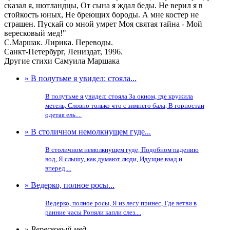
сказал я, шотландцы, От сына я ждал беды. Не верил я в
стойкость юных, Не бреющих бороды. А мне костер не
страшен. Пускай со мной умрет Моя святая тайна - Мой
вересковый мед!"
С.Маршак. Лирика. Переводы.
Санкт-Петербург, Лениздат, 1996.
Другие стихи Самуила Маршака
» В полутьме я увидел: стояла...
В полутьме я увидел: стояла За окном, где кружила
метель, Словно только что с зимнего бала, В горностаи
одетая ель....
» В столичном немолкнущем гуде...
В столичном немолкнущем гуде, Подобном падению
вод, Я слышу, как думают люди, Идущие взад и
вперед....
» Ведерко, полное росы...
Ведерко, полное росы, Я из лесу принес, Где ветви в
ранние часы Роняли капли слез....
» Вересковый мед