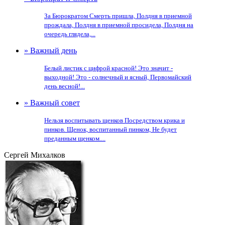
За Бюрократом Смерть пришла, Полдня в приемной
прождала, Полдня в приемной просидела, Полдня на
очередь глядела,...
» Важный день
Белый листик с цифрой красной! Это значит -
выходной! Это - солнечный и ясный, Первомайский
день весной!...
» Важный совет
Нельзя воспитывать щенков Посредством крика и
пинков. Щенок, воспитанный пинком, Не будет
преданным щенком....
Сергей Михалков