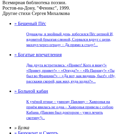
Всемирная библиотека поэзии.
Ростов-на-Дону, "Феникс", 1999.
Другие стихи Сергея Михалкова
» Бешеный Пёс
Однажды, в знойный день, взбесился Пёс цепной И,
ядовитой брызгая слюной, Сорвался вдруг с цепи,
махнул через ограду – Да прямо к стаду!...
» Богатые впечатления
Два друга встретились: «Привет! Кого я вижу!»
«Привет, привет!» – «Откуда?» – «Из Парижу!» «Ты
был во Франции?» – «Да вот, как видишь, был!» «Ну,
расскажи скорей, как жил, куда ходил?»...
» Больной кабан
К учёной птице – умному Павлину – Хавронья на
приём явилась не одна – Хавронья привела с собою
Кабана. (Павлин был доктором – умел лечить
скотину!)...
» Булка
» Бюрократ и Смерть