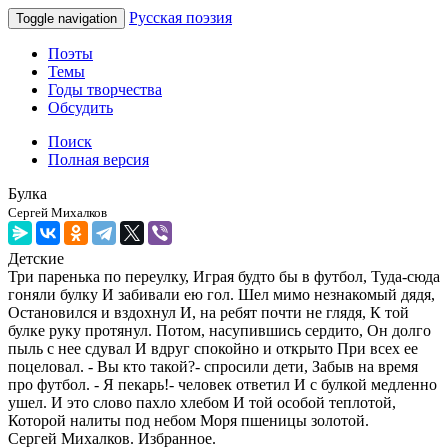
Русская поэзия
Toggle navigation
Поэты
Темы
Годы творчества
Обсудить
Поиск
Полная версия
Булка
Сергей Михалков
Детские
Три паренька по переулку, Играя будто бы в футбол, Туда-сюда
гоняли булку И забивали ею гол. Шел мимо незнакомый дядя,
Остановился и вздохнул И, на ребят почти не глядя, К той
булке руку протянул. Потом, насупившись сердито, Он долго
пыль с нее сдувал И вдруг спокойно и открыто При всех ее
поцеловал. - Вы кто такой?- спросили дети, Забыв на время
про футбол. - Я пекарь!- человек ответил И с булкой медленно
ушел. И это слово пахло хлебом И той особой теплотой,
Которой налиты под небом Моря пшеницы золотой.
Сергей Михалков. Избранное.