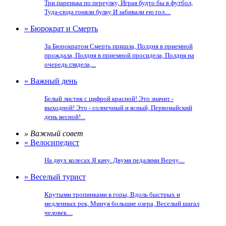
Три паренька по переулку, Играя будто бы в футбол,
Туда-сюда гоняли булку И забивали ею гол....
» Бюрократ и Смерть
За Бюрократом Смерть пришла, Полдня в приемной
прождала, Полдня в приемной просидела, Полдня на
очередь глядела,...
» Важный день
Белый листик с цифрой красной! Это значит -
выходной! Это - солнечный и ясный, Первомайский
день весной!...
» Важный совет
» Велосипедист
На двух колесах Я качу. Двумя педалями Верчу....
» Веселый турист
Крутыми тропинками в горы, Вдоль быстрых и
медленных рек, Минуя большие озера, Веселый шагал
человек....