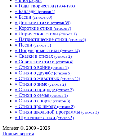
» Биография
» Годы творчества
(1934-1983)
» Баллады
(стихов 1)
» Басни
(стихов 63)
» Детские стихи
(стихов 39)
» Короткие стихи
(стихов 7)
» Лирические стихи
(стихов 1)
» Патриотические стихи
(стихов 6)
» Песни
(стихов 3)
» Популярные стихи
(стихов 14)
» Сказки в стихах
(стихов 2)
» Советские стихи
(стихов 4)
» Стихи о войне
(стихов 1)
» Стихи о дружбе
(стихов 5)
» Стихи о животных
(стихов 22)
» Стихи о зиме
(стихов 2)
» Стихи о природе
(стихов 2)
» Стихи о семье
(стихов 1)
» Стихи о спорте
(стихов 3)
» Стихи про школу
(стихов 2)
» Стихи школьной программы
(стихов 3)
» Шуточные стихи
(стихов 5)
Monster ©, 2009 - 2026
Полная версия