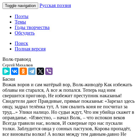
Русская поэзия
Toggle navigation
Поэты
Темы
Годы творчества
Обсудить
Поиск
Полная версия
Волк-травоед
Сергей Михалков
Басни
Вожак воров и сам матёрый вор, Волк-живодёр Как избежать
облавы ни старался, А все ж попался. Теперь над ним
свершится приговор, Не избежит преступник наказанья!
Свидетели дают Правдивые, прямые показанья: «Зарезал здесь
овцу, задрал телёнка тут, А там свалить коня не посчитал за
труд...» Улики налицо. Но судьи ждут, Что им убийца скажет в
оправданье. «Известно, – начал Волк, – что испокон веков
Всегда травили нас, волков, И скверные про нас пускали
толки. Заблудится овца у сонных пастухов, Корова пропадёт,
все виноваты волки! А волки между тем давным-давно Не