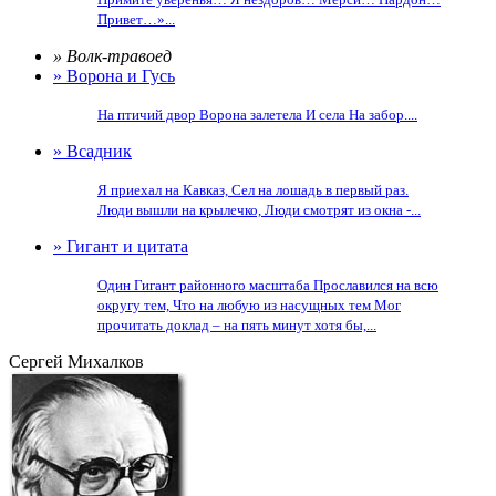
Привет…»...
» Волк-травоед
» Ворона и Гусь
На птичий двор Ворона залетела И села На забор....
» Всадник
Я приехал на Кавказ, Сел на лошадь в первый раз.
Люди вышли на крылечко, Люди смотрят из окна -...
» Гигант и цитата
Один Гигант районного масштаба Прославился на всю
округу тем, Что на любую из насущных тем Мог
прочитать доклад – на пять минут хотя бы,...
Сергей Михалков