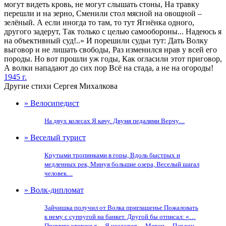
могут видеть кровь, не могут слышать стоны, На травку
перешли и на зерно, Сменили стол мясной на овощной –
зелёный. А если иногда то там, то тут Ягнёнка одного,
другого задерут, Так только с целью самообороны... Надеюсь я
на объективный суд!..» И порешили судьи тут: Дать Волку
выговор и не лишать свободы, Раз изменился нрав у всей его
породы. Но вот прошли уж годы, Как огласили этот приговор,
А волки нападают до сих пор Всё на стада, а не на огороды!
1945 г.
Другие стихи Сергея Михалкова
» Велосипедист
На двух колесах Я качу. Двумя педалями Верчу....
» Веселый турист
Крутыми тропинками в горы, Вдоль быстрых и
медленных рек, Минуя большие озера, Веселый шагал
человек....
» Волк-дипломат
Зайчишка получил от Волка приглашенье Пожаловать
к нему с супругой на банкет. Другой бы отписал: «…
Примите уверенья… Я нездоров… Мерси… Пардон…