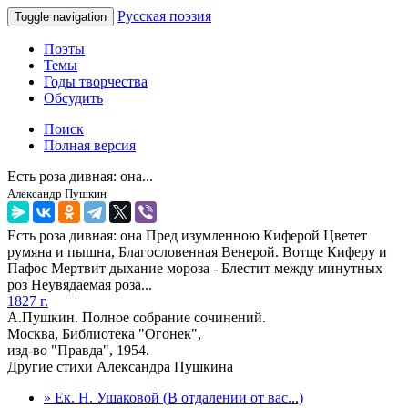
Русская поэзия
Toggle navigation
Поэты
Темы
Годы творчества
Обсудить
Поиск
Полная версия
Есть роза дивная: она...
Александр Пушкин
Есть роза дивная: она Пред изумленною Киферой Цветет
румяна и пышна, Благословенная Венерой. Вотще Киферу и
Пафос Мертвит дыхание мороза - Блестит между минутных
роз Неувядаемая роза...
1827 г.
А.Пушкин. Полное собрание сочинений.
Москва, Библиотека "Огонек",
изд-во "Правда", 1954.
Другие стихи Александра Пушкина
» Ек. Н. Ушаковой (В отдалении от вас...)