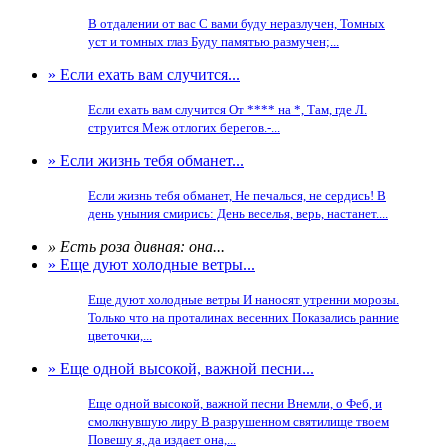
В отдалении от вас С вами буду неразлучен, Томных
уст и томных глаз Буду памятью размучен;...
» Если ехать вам случится...
Если ехать вам случится От **** на *, Там, где Л.
струится Меж отлогих берегов.-...
» Если жизнь тебя обманет...
Если жизнь тебя обманет, Не печалься, не сердись! В
день уныния смирись: День веселья, верь, настанет....
» Есть роза дивная: она...
» Еще дуют холодные ветры...
Еще дуют холодные ветры И наносят утренни морозы.
Только что на проталинах весенних Показались ранние
цветочки,...
» Еще одной высокой, важной песни...
Еще одной высокой, важной песни Внемли, о Феб, и
смолкнувшую лиру В разрушенном святилище твоем
Повешу я, да издает она,...