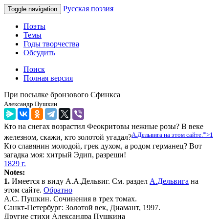
Русская поэзия
Toggle navigation
Поэты
Темы
Годы творчества
Обсудить
Поиск
Полная версия
При посылке бронзового Сфинкса
Александр Пушкин
Кто на снегах возрастил Феокритовы нежные розы? В веке
А.Дельвига на этом сайте.'">1
железном, скажи, кто золотой угадал?
Кто славянин молодой, грек духом, а родом германец? Вот
загадка моя: хитрый Эдип, разреши!
1829 г.
Notes:
1.
Имеется в виду А.А.Дельвиг. См. раздел
А.Дельвига
на
этом сайте.
Обратно
А.С. Пушкин. Сочинения в трех томах.
Санкт-Петербург: Золотой век, Диамант, 1997.
Другие стихи Александра Пушкина