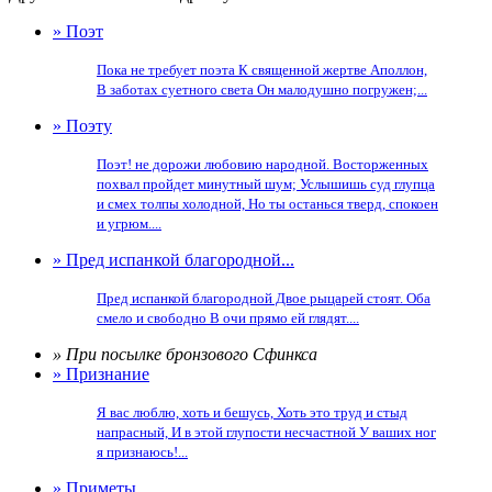
» Поэт
Пока не требует поэта К священной жертве Аполлон,
В заботах суетного света Он малодушно погружен;...
» Поэту
Поэт! не дорожи любовию народной. Восторженных
похвал пройдет минутный шум; Услышишь суд глупца
и смех толпы холодной, Но ты останься тверд, спокоен
и угрюм....
» Пред испанкой благородной...
Пред испанкой благородной Двое рыцарей стоят. Оба
смело и свободно В очи прямо ей глядят....
» При посылке бронзового Сфинкса
» Признание
Я вас люблю, хоть и бешусь, Хоть это труд и стыд
напрасный, И в этой глупости несчастной У ваших ног
я признаюсь!...
» Приметы