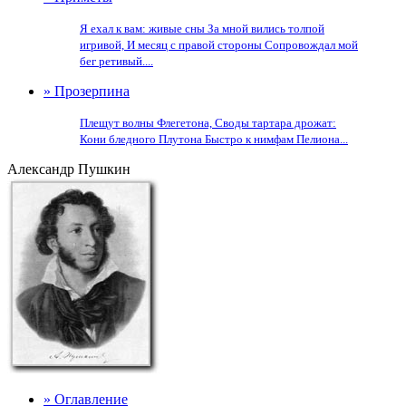
Я ехал к вам: живые сны За мной вились толпой
игривой, И месяц с правой стороны Сопровождал мой
бег ретивый....
» Прозерпина
Плещут волны Флегетона, Своды тартара дрожат:
Кони бледного Плутона Быстро к нимфам Пелиона...
Александр Пушкин
» Оглавление