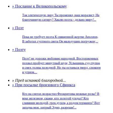
» Послание к Великопольскому
Так элегическую лиру Ты променял, наш моралист, На
благочинную сатиру? Хвалю поэта - дельно миру!...
» Поэт
Пока не требует поэта К священной жертве Аполлон,
В заботах суетного света Он малодушно погружен;...
» Поэту
Поэт! не дорожи любовию народной. Восторженных
похвал пройдет минутный шум; Услышишь суд глупца
и смех толпы холодной, Но ты останься тверд, спокоен
и угрюм....
» Пред испанкой благородной...
» При посылке бронзового Сфинкса
Кто на снегах возрастил Феокритовы нежные розы? В
веке железном, скажи, кто золотой угадал? Кто
славянин молодой, грек духом, а родом германец? Вот
загадка моя: хитрый Эдип, разреши!...