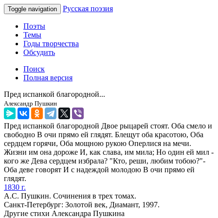
Русская поэзия
Toggle navigation
Поэты
Темы
Годы творчества
Обсудить
Поиск
Полная версия
Пред испанкой благородной...
Александр Пушкин
Пред испанкой благородной Двое рыцарей стоят. Оба смело и
свободно В очи прямо ей глядят. Блещут оба красотою, Оба
сердцем горячи, Оба мощною рукою Оперлися на мечи.
Жизни им она дороже И, как слава, им мила; Но один ей мил -
кого же Дева сердцем избрала? "Кто, реши, любим тобою?"-
Оба деве говорят И с надеждой молодою В очи прямо ей
глядят.
1830 г.
А.С. Пушкин. Сочинения в трех томах.
Санкт-Петербург: Золотой век, Диамант, 1997.
Другие стихи Александра Пушкина