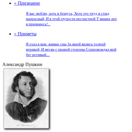
» Признание
Я вас люблю, хоть и бешусь, Хоть это труд и стыд
напрасный, И в этой глупости несчастной У ваших ног
я признаюсь!...
» Приметы
Я ехал к вам: живые сны За мной вились толпой
игривой, И месяц с правой стороны Сопровождал мой
бег ретивый....
Александр Пушкин