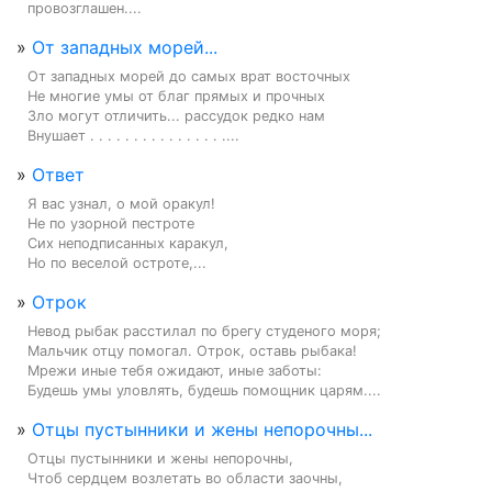
провозглашен....
»
От западных морей...
От западных морей до самых врат восточных

Не многие умы от благ прямых и прочных

Зло могут отличить... рассудок редко нам

Внушает . . . . . . . . . . . . . . . ....
»
Ответ
Я вас узнал, о мой оракул!

Не по узорной пестроте

Сих неподписанных каракул,

Но по веселой остроте,...
»
Отрок
Невод рыбак расстилал по брегу студеного моря;

Мальчик отцу помогал. Отрок, оставь рыбака!

Мрежи иные тебя ожидают, иные заботы:

Будешь умы уловлять, будешь помощник царям....
»
Отцы пустынники и жены непорочны...
Отцы пустынники и жены непорочны,

Чтоб сердцем возлетать во области заочны,
