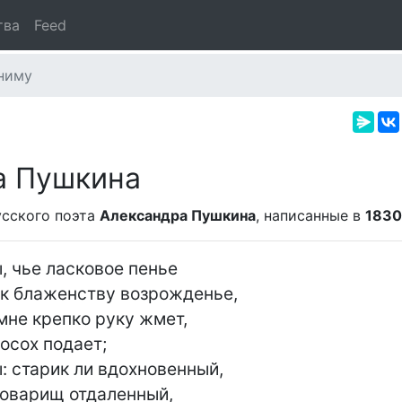
тва
Feed
ниму
а Пушкина
сского поэта
Александра Пушкина
, написанные в
1830
ы, чье ласковое пенье

к блаженству возрожденье,

мне крепко руку жмет,

осох подает;

ы: старик ли вдохновенный,

оварищ отдаленный,
