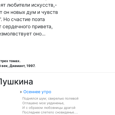
ят любители искусств,-

 он новых дум и чувств

. Но счастие поэта

 сердечного привета,

змолвствует оно...

 трех томах.
 век, Диамант, 1997.
 Пушкина
»
Осеннее утро
Поднялся шум; свирелью полевой

Оглашено мое уединенье,

И с образом любовницы драгой

Последнее слетело сновиденье....