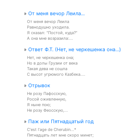
»
От меня вечор Леила...
От меня вечор Леила

Равнодушно уходила.

Я сказал: "Постой, куда?"

А она мне возразила:...
»
Ответ Ф.Т. (Нет, не черкешенка она...)
Нет, не черкешенка она;

Но в долы Грузии от века

Такая дева не сошла

С высот угрюмого Казбека....
»
Отрывок
Не розу Пафосскую,

Росой оживленную,

Я ныне пою;

Не розу Феосскую,...
»
Паж или Пятнадцатый год
C'est l'age de Cherubin...*

Пятнадцать лет мне скоро минет;
