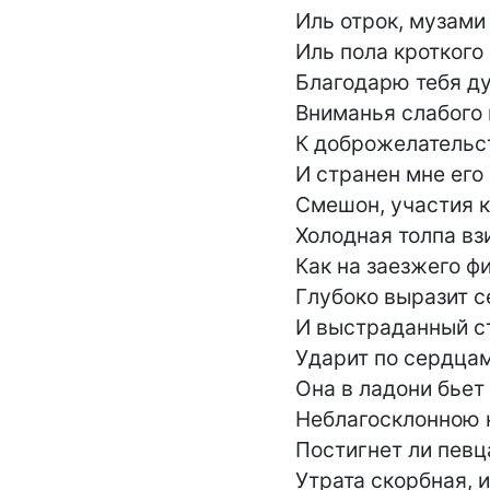
Иль отрок, музами
Иль пола кроткого
Благодарю тебя ду
Вниманья слабого 
К доброжелательст
И странен мне его 
Смешон, участия кт
Холодная толпа взи
Как на заезжего фи
Глубоко выразит с
И выстраданный ст
Ударит по сердцам
Она в ладони бьет 
Неблагосклонною к
Постигнет ли певца
Утрата скорбная, и