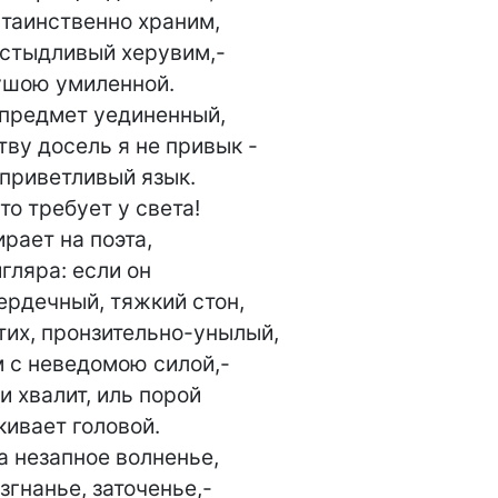
 таинственно храним,

 стыдливый херувим,-

шою умиленной.

предмет уединенный,

ву досель я не привык -

приветливый язык.

о требует у света!

рает на поэта,

гляра: если он

ердечный, тяжкий стон,

их, пронзительно-унылый,

 с неведомою силой,-

и хвалит, иль порой

ивает головой.

 незапное волненье,

згнанье, заточенье,-
