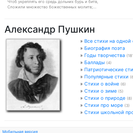
Чтоб укреплять его средь дольних бурь и битв,

Сложили множество божественных молитв;...
Александр Пушкин
»
Все стихи на одной
»
Биография поэта
»
Годы творчества
(18
»
Баллады
(4)
»
Патриотические ст
»
Популярные стихи
(
»
Стихи о войне
(6)
»
Стихи о зиме
(5)
»
Стихи о природе
(8)
»
Стихи про море
(3)
»
Стихи школьной пр
Мобильная версия