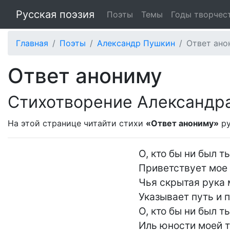
Русская поэзия
Поэты
Темы
Годы творчес
Главная
Поэты
Александр Пушкин
Ответ ано
Ответ анониму
Стихотворение Александр
На этой странице читайти стихи
«Ответ анониму»
ру
О, кто бы ни был т
Приветствует мое 
Чья скрытая рука 
Указывает путь и п
О, кто бы ни был т
Иль юности моей т