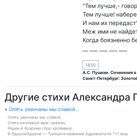
"Тем лучше,- говор
Тем лучше! наберет
И нам их передаст"
Меж ими не найдет
Когда боязненно бе
__ ___ ___ ___ ___
1830
А.С. Пушкин. Сочинения в
Санкт-Петербург: Золотой
Другие стихи Александра
»
Опять увенчаны мы славой...
Опять увенчаны мы славой,

Опять кичливый враг сражен,

Решен в Арзруме спор кровавый,

В ЭдырнеЭдырна — Турецкое название Адрианополя.'">1 мир 