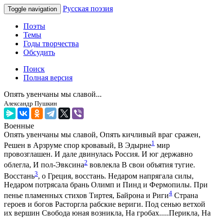
Русская поэзия
Toggle navigation
Поэты
Темы
Годы творчества
Обсудить
Поиск
Полная версия
Опять увенчаны мы славой...
Александр Пушкин
Военные
Опять увенчаны мы славой, Опять кичливый враг сражен,
1
Решен в Арзруме спор кровавый, В Эдырне
мир
провозглашен. И дале двинулась Россия. И юг державно
2
облегла, И пол-Эвксина
вовлекла В свои объятия тугие.
3
Восстань
, о Греция, восстань. Недаром напрягала силы,
Недаром потрясала брань Олимп и Пинд и Фермопилы. При
4
пенье пламенных стихов Тиртея, Байрона и Риги
Страна
героев и богов Расторгла рабские вериги. Под сенью ветхой
их вершин Свобода юная возникла, На гробах.....Перикла, На