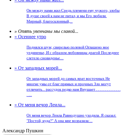
Он между нами жил Средь племени ему чужого, злобы
В душе своей к нам не питал, и мы Его любили.
Мирный, благосклонный,...
» Опять увенчаны мы славой...
» Осеннее утро
Поднялся шум; свирелью полевой Оглашено мое
уединенье, И с образом любовницы драгой Последнее
слетело сновиденье....
» От западных морей...
От западных морей до самых врат восточных Не
многие умы от благ прямых и прочных Зло могут
отличить... рассудок редко нам Внушает . . . . . . . . . . . . . .
. ....
» От меня вечор Леила...
От меня вечор Леила Равнодушно уходила. Я сказал:
"Постой, куда?" А она мне возразила:...
Александр Пушкин