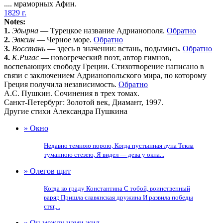
.... мраморных Афин.
1829 г.
Notes:
1.
Эдырна
— Турецкое название Адрианополя.
Обратно
2.
Эвксин
— Черное море.
Обратно
3.
Восстань
— здесь в значении: встань, подымись.
Обратно
4.
К.Ригас
— новогреческий поэт, автор гимнов,
воспевающих свободу Греции. Стихотворение написано в
связи с заключением Адрианопольского мира, по которому
Греция получила независимость.
Обратно
А.С. Пушкин. Сочинения в трех томах.
Санкт-Петербург: Золотой век, Диамант, 1997.
Другие стихи Александра Пушкина
» Окно
Недавно темною порою, Когда пустынная луна Текла
туманною стезею, Я видел — дева у окна...
» Олегов щит
Когда ко граду Константина С тобой, воинственный
варяг, Пришла славянская дружина И развила победы
стяг,...
» Он между нами жил...