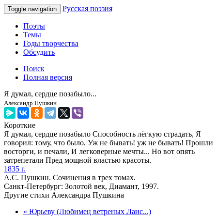
Русская поэзия
Toggle navigation
Поэты
Темы
Годы творчества
Обсудить
Поиск
Полная версия
Я думал, сердце позабыло...
Александр Пушкин
Короткие
Я думал, сердце позабыло Способность лёгкую страдать, Я
говорил: тому, что было, Уж не бывать! уж не бывать! Прошли
восторги, и печали, И легковерные мечты... Но вот опять
затрепетали Пред мощной властью красоты.
1835 г.
А.С. Пушкин. Сочинения в трех томах.
Санкт-Петербург: Золотой век, Диамант, 1997.
Другие стихи Александра Пушкина
» Юрьеву (Любимец ветреных Лаис...)