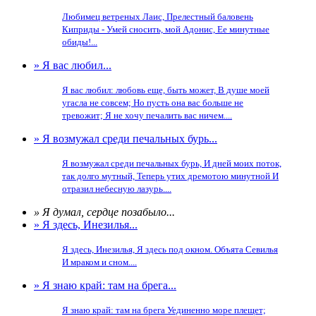
Любимец ветреных Лаис, Прелестный баловень
Киприды - Умей сносить, мой Адонис, Ее минутные
обиды!...
» Я вас любил...
Я вас любил: любовь еще, быть может, В душе моей
угасла не совсем; Но пусть она вас больше не
тревожит; Я не хочу печалить вас ничем....
» Я возмужал среди печальных бурь...
Я возмужал среди печальных бурь, И дней моих поток,
так долго мутный, Теперь утих дремотою минутной И
отразил небесную лазурь....
» Я думал, сердце позабыло...
» Я здесь, Инезилья...
Я здесь, Инезилья, Я здесь под окном. Объята Севилья
И мраком и сном....
» Я знаю край: там на брега...
Я знаю край: там на брега Уединенно море плещет;