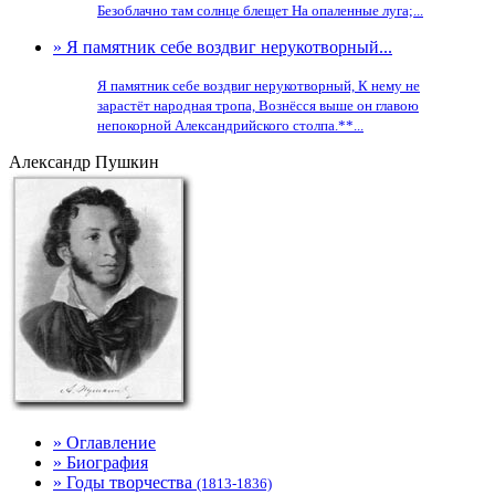
Безоблачно там солнце блещет На опаленные луга;...
» Я памятник себе воздвиг нерукотворный...
Я памятник себе воздвиг нерукотворный, К нему не
зарастёт народная тропа, Вознёсся выше он главою
непокорной Александрийского столпа.**...
Александр Пушкин
» Оглавление
» Биография
» Годы творчества
(1813-1836)