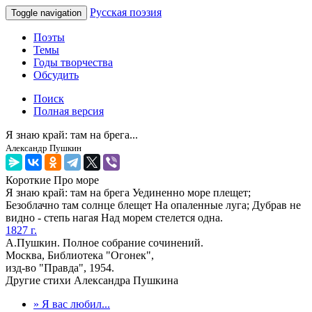
Русская поэзия
Toggle navigation
Поэты
Темы
Годы творчества
Обсудить
Поиск
Полная версия
Я знаю край: там на брега...
Александр Пушкин
Короткие
Про море
Я знаю край: там на брега Уединенно море плещет;
Безоблачно там солнце блещет На опаленные луга; Дубрав не
видно - степь нагая Над морем стелется одна.
1827 г.
А.Пушкин. Полное собрание сочинений.
Москва, Библиотека "Огонек",
изд-во "Правда", 1954.
Другие стихи Александра Пушкина
» Я вас любил...