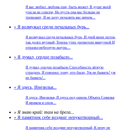
Я вас любил: любовь еще, быть может, В душе моей
угасла не совсем; Но пусть она вас больше не
тревожит; Я не хочу печалить вас ничем....
» Я возмужал среди печальных бурь...
Я возмужал среди печальных бурь, И дней моих поток,
так долго мутный, Теперь утих дремотою минутной И
отразил небесную лазурь....
» Я думал, сердце позабыло...
Я думал, сердце позабыло Способность лёгкую
страдать, Я говорил: тому, что было, Уж не бывать! уж
не бывать!...
» Я здесь, Инезилья...
Я здесь, Инезилья, Я здесь под окном. Объята Севилья
И мраком и сном....
» Я знаю край: там на брега...
» Я памятник себе воздвиг нерукотворный...
Я памятник себе воздвиг нерукотворный, К нему не