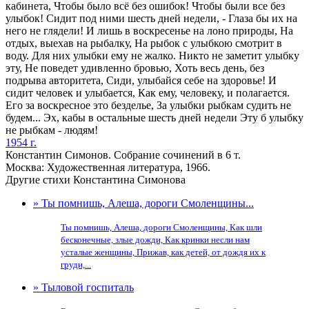
кабинета, Чтобы было всё без ошибок! Чтобы были все без
улыбок! Сидит под ними шесть дней недели, - Глаза бы их на
него не глядели! И лишь в воскресенье на лоно природы, На
отдых, выехав на рыбалку, На рыбок с улыбкою смотрит в
воду. Для них улыбки ему не жалко. Никто не заметит улыбку
эту, Не поведет удивленно бровью, Хоть весь день, без
подрыва авторитета, Сиди, улыбайся себе на здоровье! И
сидит человек и улыбается, Как ему, человеку, и полагается.
Его за воскресное это безделье, За улыбки рыбкам судить не
будем... Эх, кабы в остальные шесть дней недели Эту б улыбку
не рыбкам - людям!
1954 г.
Константин Симонов. Собрание сочинений в 6 т.
Москва: Художественная литература, 1966.
Другие стихи Константина Симонова
» Ты помнишь, Алеша, дороги Смоленщины...
Ты помнишь, Алеша, дороги Смоленщины, Как шли
бесконечные, злые дожди, Как кринки несли нам
усталые женщины, Прижав, как детей, от дождя их к
груди,...
» Тыловой госпиталь