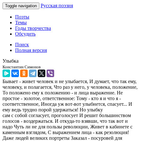
Русская поэзия
Toggle navigation
Поэты
Темы
Годы творчества
Обсудить
Поиск
Полная версия
Улыбка
Константин Симонов
Бывает - живет человек и не улыбается, И думает, что так ему,
человеку, и полагается, Что раз у него, у человека, положение,
То положено ему к положению - и лица выражение. Не
простое - золотое, ответственное: Тому - кто я и что я -
соответственное, Иногда уж вот-вот улыбнется, спасует... И
ему ведь трудно порой удержаться! Но улыбку
сам с собой согласует, проголосует И решит большинством
голосов - воздержаться. И откуда-то взявши, что так вот и
надо Чуть ли не для пользы революции, Живет в кабинете с
каменным взглядом, С выражением лица - как резолюция!
Даже людей великих портреты Заказал - посуровей для