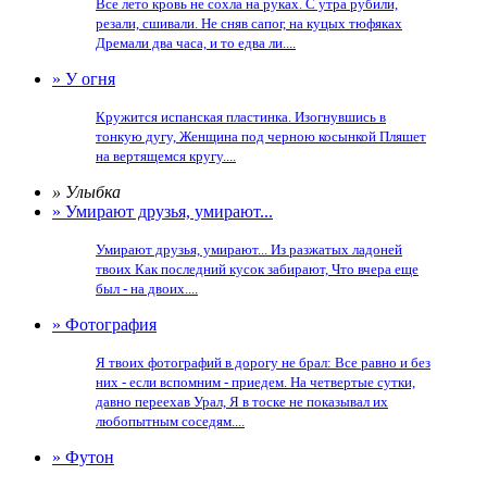
Все лето кровь не сохла на руках. С утра рубили,
резали, сшивали. Не сняв сапог, на куцых тюфяках
Дремали два часа, и то едва ли....
» У огня
Кружится испанская пластинка. Изогнувшись в
тонкую дугу, Женщина под черною косынкой Пляшет
на вертящемся кругу....
» Улыбка
» Умирают друзья, умирают...
Умирают друзья, умирают... Из разжатых ладоней
твоих Как последний кусок забирают, Что вчера еще
был - на двоих....
» Фотография
Я твоих фотографий в дорогу не брал: Все равно и без
них - если вспомним - приедем. На четвертые сутки,
давно переехав Урал, Я в тоске не показывал их
любопытным соседям....
» Футон