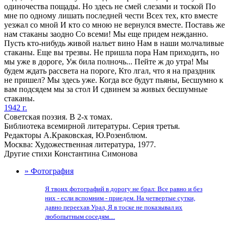
одиночества пощады. Но здесь не смей слезами и тоской По
мне по одному лишать последней чести Всех тех, кто вместе
уезжал со мной И кто со мною не вернулся вместе. Поставь же
нам стаканы заодно Со всеми! Мы еще придем нежданно.
Пусть кто-нибудь живой нальет вино Нам в наши молчаливые
стаканы. Еще вы трезвы. Не пришла пора Нам приходить, но
мы уже в дороге, Уж била полночь... Пейте ж до утра! Мы
будем ждать рассвета на пороге, Кто лгал, что я на праздник
не пришел? Мы здесь уже. Когда все будут пьяны, Бесшумно к
вам подсядем мы за стол И сдвинем за живых бесшумные
стаканы.
1942 г.
Советская поэзия. В 2-х томах.
Библиотека всемирной литературы. Серия третья.
Редакторы А.Краковская, Ю.Розенблюм.
Москва: Художественная литература, 1977.
Другие стихи Константина Симонова
» Фотография
Я твоих фотографий в дорогу не брал: Все равно и без
них - если вспомним - приедем. На четвертые сутки,
давно переехав Урал, Я в тоске не показывал их
любопытным соседям....