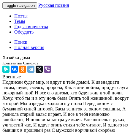
Русская поэзия
Toggle navigation
Поэты
Темы
Годы творчества
Обсудить
Поиск
Полная версия
Хозяйка дома
Константин Симонов
Военные
Подписан будет мир, и вдруг к тебе домой, К двенадцати
часам, шумя, смеясь, пророча, Как в дни войны, придут слуга
покорный твой И все его друзья, кто будет жив к той ночи.
Хочу, чтоб ты и в эту ночь была Опять той женщиной, вокруг
которой Мы изредка сходились у стола Перед окном с
бумажной синей шторой. Басы зениток за окном слышны, А
радиола старый вальс играет, И все в тебя немножко
влюблены, И половина завтра уезжает. Уже шинель в руках,
уж третий час, И вдруг опять стихи тебе читают, И одного из
бывших в прошлый раз С мужской ворчливой скорбью