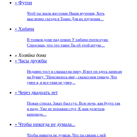
» Футон
Чтоб ты знала жестокие Наши мучения, Хоть
мысленно съезди в Токио Для их изучения....
» Хибачи
В тонком доме над рекою У хибачи греем руки.
Спросишь, что это такое Ты об этой штуке....
» Хозяйка дома
» Часы дружбы
Недавно тост я слышал на пиру, И вот он здесь записан
на бумагу. "Приснилось мне,- сказал нам тамада, Что
умер я, и все-таки не умер,...
» Через двадцать лет
Пожар стихал. Закат был сух. Всю ночь, как будто так
и надо, Уже не поражая слух, К нам долетала
канонада....
» Чтобы никогда не думала...
Чтобы никогда не думала, Что ты связан с ней