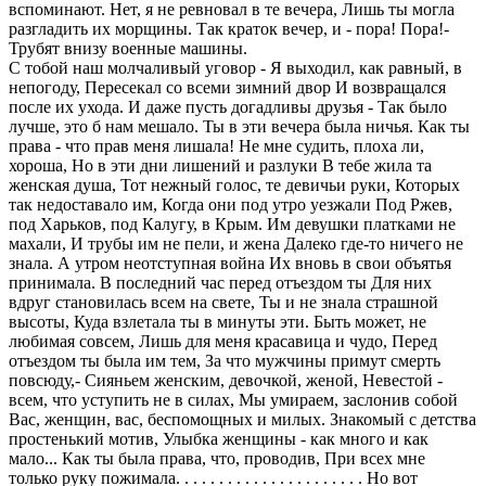
вспоминают. Нет, я не ревновал в те вечера, Лишь ты могла
разгладить их морщины. Так краток вечер, и - пора! Пора!-
Трубят внизу военные машины.
С тобой наш молчаливый уговор - Я выходил, как равный, в
непогоду, Пересекал со всеми зимний двор И возвращался
после их ухода. И даже пусть догадливы друзья - Так было
лучше, это б нам мешало. Ты в эти вечера была ничья. Как ты
права - что прав меня лишала! Не мне судить, плоха ли,
хороша, Но в эти дни лишений и разлуки В тебе жила та
женская душа, Тот нежный голос, те девичьи руки, Которых
так недоставало им, Когда они под утро уезжали Под Ржев,
под Харьков, под Калугу, в Крым. Им девушки платками не
махали, И трубы им не пели, и жена Далеко где-то ничего не
знала. А утром неотступная война Их вновь в свои объятья
принимала. В последний час перед отъездом ты Для них
вдруг становилась всем на свете, Ты и не знала страшной
высоты, Куда взлетала ты в минуты эти. Быть может, не
любимая совсем, Лишь для меня красавица и чудо, Перед
отъездом ты была им тем, За что мужчины примут смерть
повсюду,- Сияньем женским, девочкой, женой, Невестой -
всем, что уступить не в силах, Мы умираем, заслонив собой
Вас, женщин, вас, беспомощных и милых. Знакомый с детства
простенький мотив, Улыбка женщины - как много и как
мало... Как ты была права, что, проводив, При всех мне
только руку пожимала. . . . . . . . . . . . . . . . . . . . . . Но вот