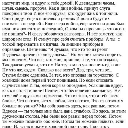
наступит мир, и вдруг к тебе домой, К двенадцати часам,
шумя, смеясь, пророча, Как в дни войны, придут слуга
покорный твой И все его друзья, кто будет жив к той ночи.
Они придут еще в шинелях и ремнях И долго будут их
снимать в передней - Еще вчера война, еще всего на днях Был
ими похоронен тот, последний, О ком ты спросишь,- что ж он
не пришел?- И сразу оборвутся разговоры, И все заметят, как
широк им стол, И станут про себя считать приборы. А ты, с
тоской перехватив их взгляд, За лишние приборы в
оправданье, Шепнешь: "Я думала, что кто-то из ребят
Издалека приедет с опозданьем..." Но мы не станем спорить,
мы смолчим, Что все, кто жив, пришли, а те, что опоздали,
Так далеко уехали, что им На эту землю уж поспеть едва ли.
Ну что же, сядем. Сколько нас всего? Два, три, четыре...
Стулья ближе сдвинем, За тех, кто опоздал на торжество, С
хозяйкой дома первый тост поднимем. Но если опоздать
случится мне И ты, меня коря за опозданье, Услышишь вдруг,
как кто-то в тишине Шепнет, что бесполезно ожиданье,- Не
отменяй с друзьями торжество. Что из того, что я тебе всех
ближе, Что из того, что я любил, что из того, Что глаз твоих я
больше не увижу? Мы собирались здесь, как равные, потом
Вдвоем — ты только мне была дана судьбою, Но здесь, за этим
дружеским столом, Мы были все равны перед тобою. Потом
ты можешь помнить обо мне, Потом ты можешь плакать, если
надо, И, встав к окну в холодной простыне, Просить у