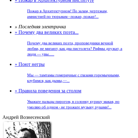
» Пожар в Архитектурном институте
Пожар в Архитектурном! По залам, чертежам,
амнистией по тюрьмам - пожар, пожар!...
» Последняя электричка
» Почему два великих поэта...
Почему два великих поэта, проповедники вечной
любви, не мигают, как два пистолета? Рифмы дружат, а
люди — увы......
» Поют негры
Мы — тамтамы гомеричные с глазами горемычными,
клубимся, как дымы,—...
» Правила поведения за столом
Уважьте пальцы пирогом, в солонку курицу макая, но
умоляю об одном - не трожьте музыку руками!...
Андрей Вознесенский