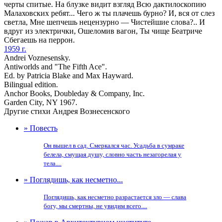
черты спитые. На блузке видит взгляд Всю дактилоскопию
Малаховских ребят... Чего ж ты плачешь бурно? И, вся от слез
светла, Мне шепчешь нецензурно — Чистейшие слова?.. И
вдруг из электрички, Ошеломив вагон, Ты чище Беатриче
Сбегаешь на перрон.
1959 г.
Andrei Voznesensky.
Antiworlds and "The Fifth Ace".
Ed. by Patricia Blake and Max Hayward.
Bilingual edition.
Anchor Books, Doubleday & Company, Inc.
Garden City, NY 1967.
Другие стихи Андрея Вознесенского
» Повесть
Он вышел в сад. Смеркался час. Усадьба в сумраке
белела, смущая душу, словно часть незагорелая у
тела....
» Поглядишь, как несметно...
Поглядишь, как несметно разрастается зло — слава
богу, мы смертны, не увидим всего....