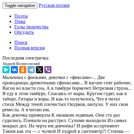
Русская поэзия
Toggle navigation
Поэты
Темы
Годы творчества
Обсудить
Поиск
Полная версия
Последняя электричка
Андрей Вознесенский
Мальчики с финками, девочки с «фиксами»... Две
проводницы дремотными сфинксами... В вагоне спят рабочие,
Вагон во власти сна, А в тамбуре бормочет Нетрезвая струна...
Я еду в этом тамбуре, Спасаясь от жары. Кругом гудят, как в
таборе, Гитары и воры. И как-то получилось, Что я читал
стихи Между теней плечистых Окурков, шелухи. У них свои
ремесла. А я читаю им,
Как девочка примерзла К окошкам ледяным. Они сто раз
судились, Плевали на расстрел. Сухими выходили Из самых
мокрых дел. На черта им девчонка? И рифм ассортимент
Таким как эта — с чолкой И пудрой в сантиметр?! Стоишь —