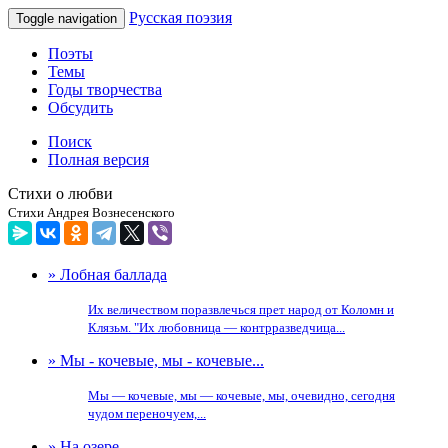
Русская поэзия
Toggle navigation
Поэты
Темы
Годы творчества
Обсудить
Поиск
Полная версия
Стихи о любви
Стихи Андрея Вознесенского
» Лобная баллада
Их величеством поразвлечься прет народ от Коломн и
Клязьм. "Их любовница — контрразведчица...
» Мы - кочевые, мы - кочевые...
Мы — кочевые, мы — кочевые, мы, очевидно, сегодня
чудом переночуем,...
» На озере