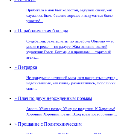
Прибегала в мой быт холостой, задувала свечу, как
служанка. Было бешено хорошо и задуматься было
ужасно!...
» Параболическая баллада
Судьба, как ракета, летит по параболе Обычно — во
мраке и реже — по радуге. Жил огненно-рыжий
художник Гоген, Богема, а в прошлом — торговый
агент....
» Петрарка
Не придумано истинней мига, чем раскрытые наугад -
недочитанные, как книга,- разметавшись, любовники
спят....
» Плач по двум нерожденным поэмам
Аминь. Убил я поэму. Убил, не родивши. К Харонам!
Хороним. Хороним поэмы. Вход всем посторонним....
» Прощание с Политехническим