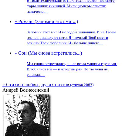
В Политехнический! В Политехнический! По снегу
фары шипят яичницей. Милиционеры свистят
панически....
» Романс (Запомни этот миг...)
Запомни этот миг. И молодой шиповник. И на Твоем
плече прививку от него. Я - вечный Твой поэт и
вечный Твой любовник. И - больше ничего....
» Сон (Мы снова встретились...)
Мы снова встретились, и нас везла машина грузовая.
Влюбились мы — в который раз. Но ты меня не
узнавала....
» Стихи о любви других поэтов
(стихов 2083)
Андрей Вознесенский