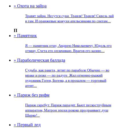
» Охота на зайца
Травят зайца. Несутся суки. Травля! Травля! Сквозь лай
и гам. И оранжевые кожухи апельсинами по снегам....
П
» Памятник
Я — памятник отцу, Андрею Николаевичу. Юдоль его
отмщу. Счета его оплачиваю. Врагов его казню....
» Параболическая баллада
Судьба, как ракета, летит по параболе Обычно — во
мраке и реже — по радуге. Жил огненно-рыжий
художник Гоген, Богема, а в прошлом — торговый
агент....
» Париж без рифм
Париж скребут. Париж парадят. Бьют пескоструйным
аппаратом, Матрон эпохи рококо продраивает душ
Шарко!...
» Первый лед