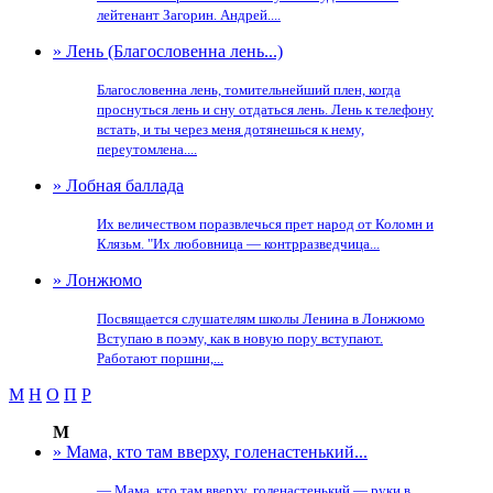
лейтенант Загорин. Андрей....
» Лень (Благословенна лень...)
Благословенна лень, томительнейший плен, когда
проснуться лень и сну отдаться лень. Лень к телефону
встать, и ты через меня дотянешься к нему,
переутомлена....
» Лобная баллада
Их величеством поразвлечься прет народ от Коломн и
Клязьм. "Их любовница — контрразведчица...
» Лонжюмо
Посвящается слушателям школы Ленина в Лонжюмо
Вступаю в поэму, как в новую пору вступают.
Работают поршни,...
М
Н
О
П
Р
М
» Мама, кто там вверху, голенастенький...
— Мама, кто там вверху, голенастенький — руки в