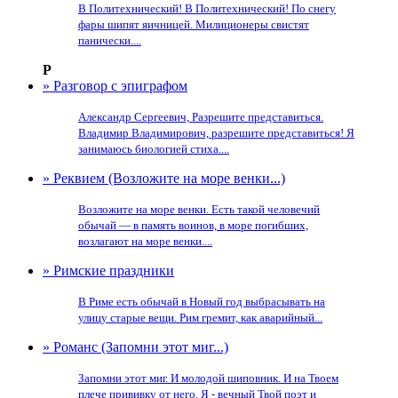
В Политехнический! В Политехнический! По снегу
фары шипят яичницей. Милиционеры свистят
панически....
Р
» Разговор с эпиграфом
Александр Сергеевич, Разрешите представиться.
Владимир Владимирович, разрешите представиться! Я
занимаюсь биологией стиха....
» Реквием (Возложите на море венки...)
Возложите на море венки. Есть такой человечий
обычай — в память воинов, в море погибших,
возлагают на море венки....
» Римские праздники
В Риме есть обычай в Новый год выбрасывать на
улицу старые вещи. Рим гремит, как аварийный...
» Романс (Запомни этот миг...)
Запомни этот миг. И молодой шиповник. И на Твоем
плече прививку от него. Я - вечный Твой поэт и