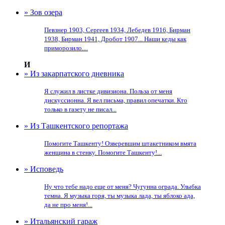
» Зов озера
Певзнер 1903, Сергеев 1934, Лебедев 1916, Бирман
1938, Бирман 1941, Дробот 1907... Наши кеды как
приморозило....
И
» Из закарпатского дневника
Я служил в листке дивизиона. Польза от меня
дискуссионна. Я вел письма, правил опечатки. Кто
только в газету не писал...
» Из Ташкентского репортажа
Помогите Ташкенту! Озверевшим штакетником вмята
женщина в стенку. Помогите Ташкенту!...
» Исповедь
Ну что тебе надо еще от меня? Чугунна ограда. Улыбка
темна. Я музыка горя, ты музыка лада, ты яблоко ада,
да не про меня!...
» Итальянский гараж