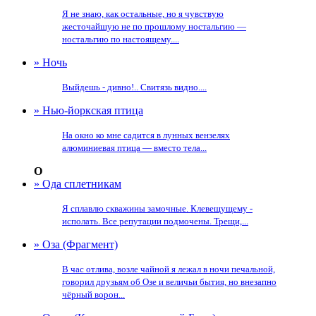
Я не знаю, как остальные, но я чувствую
жесточайшую не по прошлому ностальгию —
ностальгию по настоящему....
» Ночь
Выйдешь - дивно!.. Свитязь видно....
» Нью-йоркская птица
На окно ко мне садится в лунных вензелях
алюминиевая птица — вместо тела...
О
» Ода сплетникам
Я сплавлю скважины замочные. Клевещущему -
исполать. Все репутации подмочены. Трещи,...
» Оза (Фрагмент)
В час отлива, возле чайной я лежал в ночи печальной,
говорил друзьям об Озе и величьи бытия, но внезапно
чёрный ворон...