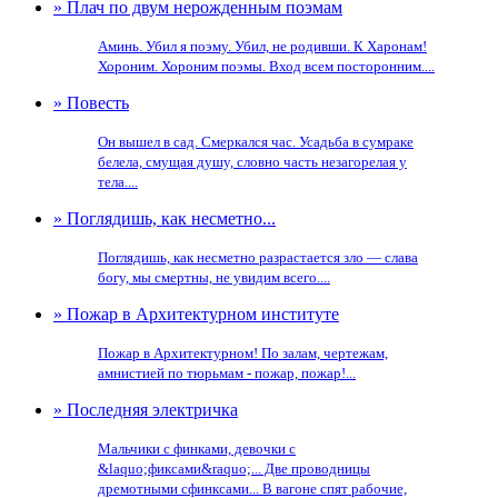
» Плач по двум нерожденным поэмам
Аминь. Убил я поэму. Убил, не родивши. К Харонам!
Хороним. Хороним поэмы. Вход всем посторонним....
» Повесть
Он вышел в сад. Смеркался час. Усадьба в сумраке
белела, смущая душу, словно часть незагорелая у
тела....
» Поглядишь, как несметно...
Поглядишь, как несметно разрастается зло — слава
богу, мы смертны, не увидим всего....
» Пожар в Архитектурном институте
Пожар в Архитектурном! По залам, чертежам,
амнистией по тюрьмам - пожар, пожар!...
» Последняя электричка
Мальчики с финками, девочки с
&laquo;фиксами&raquo;... Две проводницы
дремотными сфинксами... В вагоне спят рабочие,