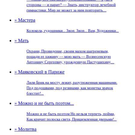
стороны — и парит? — Знать, инструктор лечебной
гимнастики. Мир не может за ним повторить....
» Мастера
Колокола, гудошники... Звон. Звон... Вам, Художники...
» Мать
Охрани, Провидение, своим махом шагреневым,
пощади ее хижину — мою мать — Вознесенскую
Антонину Сергеевну, урожденную Пастушихину....
» Маяковский в Париже
Лили Брик на мосту лежит, разутюженная машинами.
Под подошвами, под резинами, как монетка зрачок
блестит!...
» Можно и не быть поэтом...
Можно и не быть поэтом Но нельзя терпеть, пойми,
Как кричит полоска света, Прищемленная дверьми!...
» Молитва