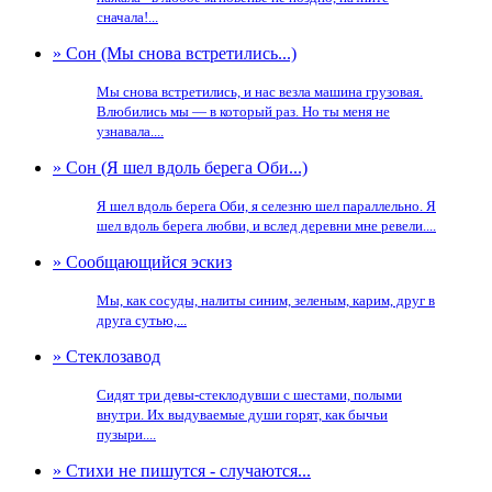
сначала!...
» Сон (Мы снова встретились...)
Мы снова встретились, и нас везла машина грузовая.
Влюбились мы — в который раз. Но ты меня не
узнавала....
» Сон (Я шел вдоль берега Оби...)
Я шел вдоль берега Оби, я селезню шел параллельно. Я
шел вдоль берега любви, и вслед деревни мне ревели....
» Сообщающийся эскиз
Мы, как сосуды, налиты синим, зеленым, карим, друг в
друга сутью,...
» Стеклозавод
Сидят три девы-стеклодувши с шестами, полыми
внутри. Их выдуваемые души горят, как бычьи
пузыри....
» Стихи не пишутся - случаются...