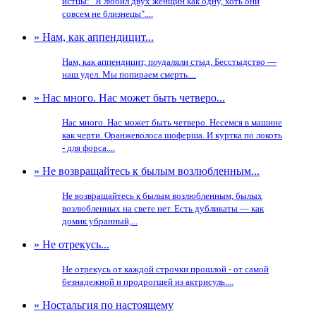
истцы: "Я любил двух женщин как одну, хоть они
совсем не близнецы"....
» Нам, как аппендицит...
Нам, как аппендицит, поудаляли стыд. Бесстыдство —
наш удел. Мы попираем смерть....
» Нас много. Нас может быть четверо...
Нас много. Нас может быть четверо. Несемся в машине
как черти. Оранжеволоса шоферша. И куртка по локоть
- для форса....
» Не возвращайтесь к былым возлюбленным...
Не возвращайтесь к былым возлюбленным, былых
возлюбленных на свете нет. Есть дубликаты — как
домик убранный,...
» Не отрекусь...
Не отрекусь от каждой строчки прошлой - от самой
безнадежной и продрогшей из актрисуль....
» Ностальгия по настоящему