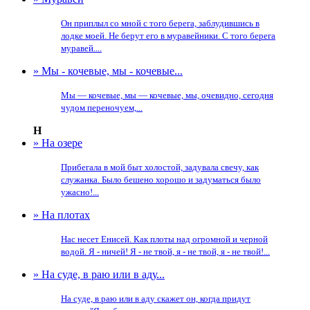
Он приплыл со мной с того берега, заблудившись в
лодке моей. Не берут его в муравейники. С того берега
муравей....
» Мы - кочевые, мы - кочевые...
Мы — кочевые, мы — кочевые, мы, очевидно, сегодня
чудом переночуем,...
Н
» На озере
Прибегала в мой быт холостой, задувала свечу, как
служанка. Было бешено хорошо и задуматься было
ужасно!...
» На плотах
Нас несет Енисей. Как плоты над огромной и черной
водой. Я - ничей! Я - не твой, я - не твой, я - не твой!...
» На суде, в раю или в аду...
На суде, в раю или в аду скажет он, когда придут