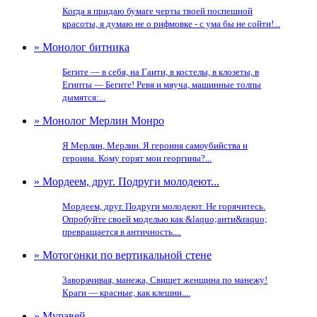
Когда я придаю бумаге черты твоей поспешной
красоты, я думаю не о рифмовке - с ума бы не сойти!...
» Монолог битника
Бегите — в себя, на Гаити, в костелы, в клозеты, в
Египты — Бегите! Ревя и мяуча, машинные толпы
дымятся:...
» Монолог Мерлин Монро
Я Мерлин, Мерлин. Я героиня самоубийства и
героина. Кому горят мои георгины?...
» Мордеем, друг. Подруги молодеют...
Мордеем, друг. Подруги молодеют. Не горячитесь.
Опробуйте своей моделью как &laquo;анти&raquo;
превращается в античность....
» Мотогонки по вертикальной стене
Заворачивая, манежа, Свищет женщина по манежу!
Краги — красные, как клешни....
» Муравей