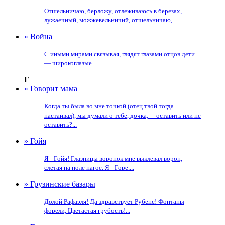
Отшельничаю, берложу, отлеживаюсь в березах,
лужаечный, можжевельничий, отшельничаю,...
» Война
С иными мирами связывая, глядят глазами отцов дети
— широкоглазые...
Г
» Говорит мама
Когда ты была во мне точкой (отец твой тогда
настаивал), мы думали о тебе, дочка,— оставить или не
оставить?...
» Гойя
Я - Гойя! Глазницы воронок мне выклевал ворон,
слетая на поле нагое. Я - Горе....
» Грузинские базары
Долой Рафаэля! Да здравствует Рубенс! Фонтаны
форели, Цветастая грубость!...