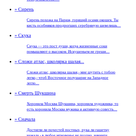
» Сирень
Сирень похожа на Париж, горящий осами окошек. Ты
кисть особняков продрогших серебряную шевелишь....
» Скука
Скука — это пост души, когда жизненные соки
помышляют о высоком. Искушеньем не греши....
» Сложи атлас, школярка шалая...
Сложи атлас, школярка шалая,- мне шутить с тобою
легко,- чтоб Восточное полушарие на Западное
легло....
» Смерть Шукшина
Хоронила Москва Шукшина, хоронила художника, то
есть хоронила Москва мужика и активную совесть....
» Сначала
Достигли ли почестей постных, рука ли гашетку
нажала - в любое мгновенье не поздно, начните