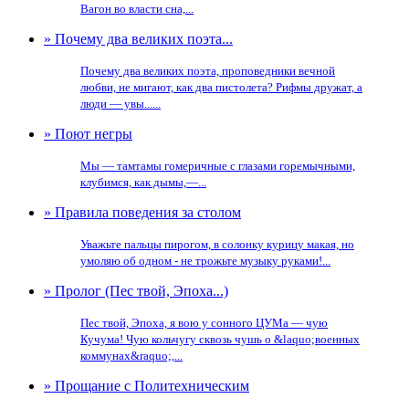
Вагон во власти сна,...
» Почему два великих поэта...
Почему два великих поэта, проповедники вечной
любви, не мигают, как два пистолета? Рифмы дружат, а
люди — увы......
» Поют негры
Мы — тамтамы гомеричные с глазами горемычными,
клубимся, как дымы,—...
» Правила поведения за столом
Уважьте пальцы пирогом, в солонку курицу макая, но
умоляю об одном - не трожьте музыку руками!...
» Пролог (Пес твой, Эпоха...)
Пес твой, Эпоха, я вою у сонного ЦУМа — чую
Кучума! Чую кольчугу сквозь чушь о &laquo;военных
коммунах&raquo;,...
» Прощание с Политехническим