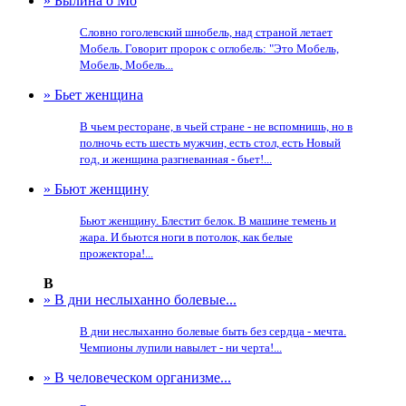
» Былина о Мо
Словно гоголевский шнобель, над страной летает
Мобель. Говорит пророк с оглобель: "Это Мобель,
Мобель, Мобель...
» Бьет женщина
В чьем ресторане, в чьей стране - не вспомнишь, но в
полночь есть шесть мужчин, есть стол, есть Новый
год, и женщина разгневанная - бьет!...
» Бьют женщину
Бьют женщину. Блестит белок. В машине темень и
жара. И бьются ноги в потолок, как белые
прожектора!...
В
» В дни неслыханно болевые...
В дни неслыханно болевые быть без сердца - мечта.
Чемпионы лупили навылет - ни черта!...
» В человеческом организме...