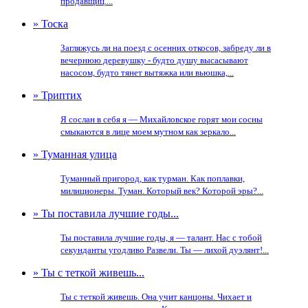
продавщиц....
» Тоска
Загляжусь ли на поезд с осенних откосов, забреду ли в
вечернюю деревушку - будто душу высасывают
насосом, будто тянет вытяжка или вьюшка,...
» Триптих
Я сослан в себя я — Михайловское горят мои сосны
смыкаются в лице моем мутном как зеркало...
» Туманная улица
Туманный пригород, как турман. Как поплавки,
милиционеры. Туман. Который век? Которой эры?...
» Ты поставила лучшие годы...
Ты поставила лучшие годы, я — талант. Нас с тобой
секунданты угодливо Развели. Ты — лихой дуэлянт!...
» Ты с теткой живешь...
Ты с теткой живешь. Она учит канцоны. Чихает и