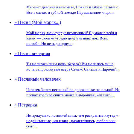
Мерзнет девочка в автомате, Прячет в зябкое пальтецо
Все в слезах и губной помаде Перемазанное лицо....
» Песня (Мой моряк...)
Мой моряк, мой супруг незаконный! Я умоляю тебя и
кляну — сколько угодно целуй незнакомок. Всех
полюби. Но не надо одну....
» Песня вечерняя
Ты молилась ли на ночь, береза? Вы молились ли на
ночь, запрокинутые озера Сенеж, Свитязь и Нарочь?...
» Песчаный человечек
Человек бежит песчаный по дороженьке печальной. На
плечах красиво сшита майка в дырочках, как сито....
» Петрарка
Не придумано истинней мига, чем раскрытые наугад -
недочитанные, как книга,- разметавшись, любовники
спят....