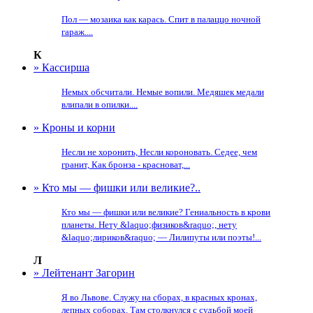
Пол — мозаика как карась. Спит в палаццо ночной
гараж....
К
» Кассирша
Немых обсчитали. Немые вопили. Медяшек медали
влипали в опилки....
» Кроны и корни
Несли не хоронить, Несли короновать. Седее, чем
гранит, Как бронза - красноват,...
» Кто мы — фишки или великие?..
Кто мы — фишки или великие? Гениальность в крови
планеты. Нету &laquo;физиков&raquo;, нету
&laquo;лириков&raquo; — Лилипуты или поэты!...
Л
» Лейтенант Загорин
Я во Львове. Служу на сборах, в красных кронах,
лепных соборах. Там столкнулся с судьбой моей