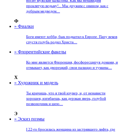
носит мужские кальсоны. Как мы ненавидим
проклятую ведьму!... Мы дружим с овином, как с
добрым медведем....
Ф
» Фиалки
Боги имеют хобби, бык подкатил к Европе. Пару веков
спустя голубь родил Христа....
» Флорентийские факелы
Ко мне является Флоренция, фосфоресцируя домами, и
отмыкает, как дворецкий, свои палаццо и туманы....
Х
» Художник и модель
Ты кричишь, что я твой изувер, и, от ненависти
хорошея, изгибаешь, как дерзкая зверь, голубой
позвоночник и шею....
Э
» Эскиз поэмы
I 22-го бросилась женщина из застрявшего лифта, где