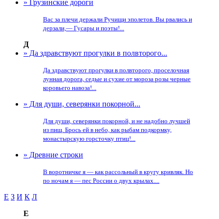
» Грузинские дороги
Вас за плечи держали Ручищи эполетов. Вы рвались и
дерзали,— Гусары и поэты!...
Д
» Да здравствуют прогулки в полвторого...
Да здравствуют прогулки в полвторого, проселочная
лунная дорога, седые и сухие от мороза розы черные
коровьего навоза!...
» Для души, северянки покорной...
Для души, северянки покорной, и не надобно лучшей
из пищ. Брось ей в небо, как рыбам подкормку,
монастырскую горсточку птиц!...
» Древние строки
В воротничке я — как рассольный в кругу кривляк. Но
по ночам я — пес России о двух крылах....
Е
З
И
К
Л
Е