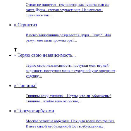
Стихи не пишутся - случаются, как чувства или же
закат. Душа - слепая соучастница. Не написал -
случилось так....
» Стриптиз
В ревю танцовщица раздевается, дуря... Реву?.. Или
режут мне глаза прожектора?...
Т
» Теряю свою независимость...
Теряю свою независимость, поступки мои, верней,
видимость поступков моих и суждений уже ощущают
уздечку,...
» Тишины!
Тишины хочу, тишины... Нервы, что ли, обожжены?
Тишины... чтобы тень от сосны,...
» Торгуют арбузами
Москва завалена арбузами. Пахнуло волей без границ.
И веет силой необузданной Оот возбужденных