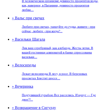
В человеческом организме девяносто процентов воды,
как, наверное, в Паганини, девяносто процентов
любви....
» Вальс при свечах
Любите при свечах, танцуйте до гудка, живите - при
сейчас, любите - при когда?...
» Васильки Шагала
Лик ваш серебряный, как алебарда. Жесты легки. В
вашей гостинице аляповатой в банке спрессованы
васильки....
» Велосипеды
Лежат велосипеды В лесу, в росе. В березовых
просветах Блестит щоссе....
» Вечеринка
Подгулявшей гурьбою Все расселись. И вдруг — Где
двое?!...
» Возвращение в Сигулду