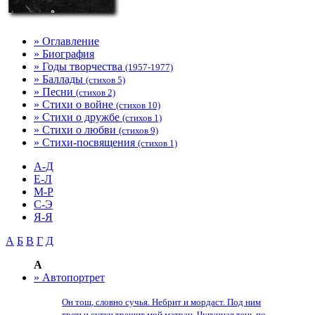
» Оглавление
» Биография
» Годы творчества
(1957-1977)
» Баллады
(стихов 5)
» Песни
(стихов 2)
» Стихи о войне
(стихов 10)
» Стихи о дружбе
(стихов 1)
» Стихи о любви
(стихов 9)
» Стихи-посвящения
(стихов 1)
А-Д
Е-Л
М-Р
С-Э
Я-Я
А
Б
В
Г
Д
А
» Автопортрет
Он тощ, словно сучья. Небрит и мордаст. Под ним
третьи сутки трещит мой матрац. Чугунная тень по