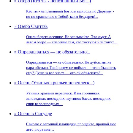
» Озеро (Кто ты - непознанный Бог...)
Кто ты - непознанный Бог или природа по Дарвину -
но по сравненью с Тобой, как я бездарен!...
» Озеро Свитязь
Опали берега осенние. Не заплывайте. Это омут. А
летом озеро — спасение тем, кто тоскуют или тонут....
» Оправдываться — не обязательно...
Оправдываться — не обязательно. Не дуйся, мы не
пара обезьян. Твой разум не поймет — что объяснять
ему? Душа ж всё знает — что ей объяснять?...
» Осень (Утиных крыльев переплеск...)
Утиных крыльев переплеск. И на тропинках
заповедных последних паутинок блеск, последних
спиц велосипедных....
» Осень в Сигулде
Свисаю с вагонной площадки, прощайте, прощай мое
лето, пора мне,...