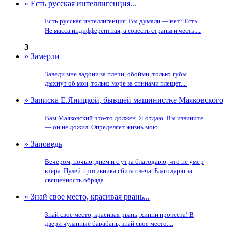
» Есть русская интеллигенция...
Есть русская интеллигенция. Вы думали — нет? Есть.
Не масса индифферентная, а совесть страны и честь....
З
» Замерли
Заведи мне ладони за плечи, обойми, только губы
дыхнут об мои, только море за спинами плещет....
» Записка Е.Яницкой, бывшей машинистке Маяковского
Вам Маяковский что-то должен. Я отдаю. Вы извините
— он не дожил. Определяет жизнь мою...
» Заповедь
Вечером, ночью, днем и с утра благодарю, что не умер
вчера. Пулей противника сбита свеча. Благодарю за
священность обряда....
» Знай свое место, красивая рвань...
Знай свое место, красивая рвань, хиппи протеста! В
двери чуланные барабань, знай свое место....