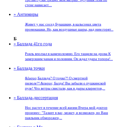
стене нависает....
» Антимиры
Живет у нас сосед Букашкин, в кальсонах цвета
промокашки. Но, как воздушные шары, над ним горят...
Б
» Баллада 41го года
Рояль вползал в каменоломню. Его тащили на дрова К
замерзшим чанам и половням. Он ждал удара топора!...
» Баллада точки
&laquo;Баллада? О точке?! О смертной
пилюле?!.&raquo; Балда! Вы забыли о пушкинской
пуле! Что ветры свистали, как в дыры кларнетов,...
» Баллада-диссертация
Нос растет в течение всей жизни Вчера мой доктор
произнес: "Талант в вас, может, и возможен, но Ваш
паяльник обморожен,...