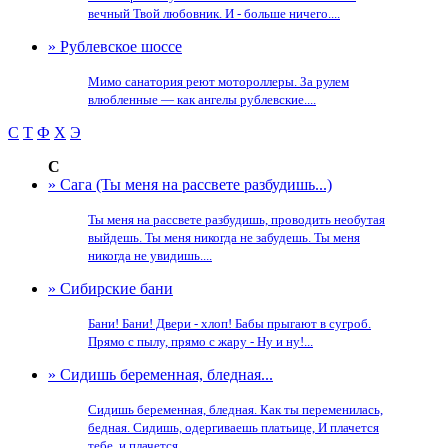
вечный Твой любовник. И - больше ничего....
» Рублевское шоссе
Мимо санатория реют мотороллеры. За рулем
влюбленные — как ангелы рублевские....
С
Т
Ф
Х
Э
С
» Сага (Ты меня на рассвете разбудишь...)
Ты меня на рассвете разбудишь, проводить необутая
выйдешь. Ты меня никогда не забудешь. Ты меня
никогда не увидишь....
» Сибирские бани
Бани! Бани! Двери - хлоп! Бабы прыгают в сугроб.
Прямо с пылу, прямо с жару - Ну и ну!...
» Сидишь беременная, бледная...
Сидишь беременная, бледная. Как ты переменилась,
бедная. Сидишь, одергиваешь платьице, И плачется
тебе, и плачется......