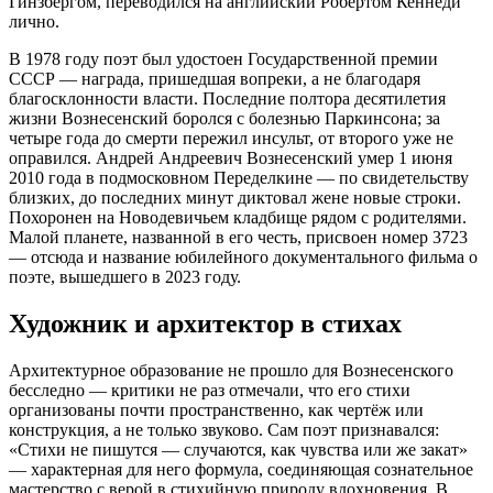
Гинзбергом, переводился на английский Робертом Кеннеди
лично.
В 1978 году поэт был удостоен Государственной премии
СССР — награда, пришедшая вопреки, а не благодаря
благосклонности власти. Последние полтора десятилетия
жизни Вознесенский боролся с болезнью Паркинсона; за
четыре года до смерти пережил инсульт, от второго уже не
оправился. Андрей Андреевич Вознесенский умер 1 июня
2010 года в подмосковном Переделкине — по свидетельству
близких, до последних минут диктовал жене новые строки.
Похоронен на Новодевичьем кладбище рядом с родителями.
Малой планете, названной в его честь, присвоен номер 3723
— отсюда и название юбилейного документального фильма о
поэте, вышедшего в 2023 году.
Художник и архитектор в стихах
Архитектурное образование не прошло для Вознесенского
бесследно — критики не раз отмечали, что его стихи
организованы почти пространственно, как чертёж или
конструкция, а не только звуково. Сам поэт признавался:
«Стихи не пишутся — случаются, как чувства или же закат»
— характерная для него формула, соединяющая сознательное
мастерство с верой в стихийную природу вдохновения. В