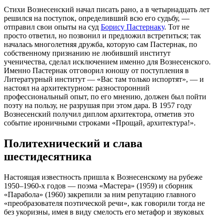
Стихи Вознесенский начал писать рано, а в четырнадцать лет
решился на поступок, определивший всю его судьбу, —
отправил свои опыты на суд
Борису Пастернаку
. Тот не
просто ответил, но позвонил и предложил встретиться; так
началась многолетняя дружба, которую сам Пастернак, по
собственному признанию не любивший институт
ученичества, сделал исключением именно для Вознесенского.
Именно Пастернак отговорил юношу от поступления в
Литературный институт — «Вас там только испортят», — и
настоял на архитектурном: разносторонний
профессиональный опыт, по его мнению, должен был пойти
поэту на пользу, не разрушая при этом дара. В 1957 году
Вознесенский получил диплом архитектора, отметив это
событие ироничными строками «Прощай, архитектура!».
Политехнический и слава
шестидесятника
Настоящая известность пришла к Вознесенскому на рубеже
1950–1960-х годов — поэма «Мастера» (1959) и сборник
«Парабола» (1960) закрепили за ним репутацию главного
«преобразователя поэтической речи», как говорили тогда не
без укоризны, имея в виду смелость его метафор и звуковых