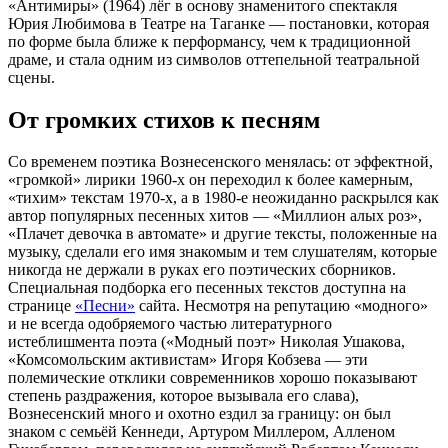
«Антимиры» (1964) лёг в основу знаменитого спектакля
Юрия Любимова в Театре на Таганке — постановки, которая
по форме была ближе к перформансу, чем к традиционной
драме, и стала одним из символов оттепельной театральной
сцены.
От громких стихов к песням
Со временем поэтика Вознесенского менялась: от эффектной,
«громкой» лирики 1960-х он переходил к более камерным,
«тихим» текстам 1970-х, а в 1980-е неожиданно раскрылся как
автор популярных песенных хитов — «Миллион алых роз»,
«Плачет девочка в автомате» и другие тексты, положенные на
музыку, сделали его имя знакомым и тем слушателям, которые
никогда не держали в руках его поэтических сборников.
Специальная подборка его песенных текстов доступна на
странице
«Песни»
сайта. Несмотря на репутацию «модного»
и не всегда одобряемого частью литературного
истеблишмента поэта («Модный поэт» Николая Ушакова,
«Комсомольским активистам» Игоря Кобзева — эти
полемические отклики современников хорошо показывают
степень раздражения, которое вызывала его слава),
Вознесенский много и охотно ездил за границу: он был
знаком с семьёй Кеннеди, Артуром Миллером, Алленом