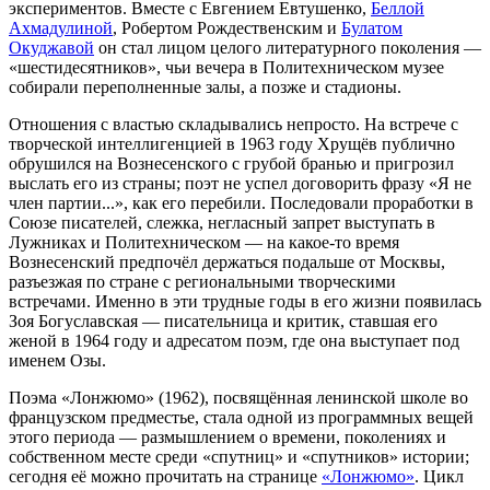
экспериментов. Вместе с Евгением Евтушенко,
Беллой
Ахмадулиной
, Робертом Рождественским и
Булатом
Окуджавой
он стал лицом целого литературного поколения —
«шестидесятников», чьи вечера в Политехническом музее
собирали переполненные залы, а позже и стадионы.
Отношения с властью складывались непросто. На встрече с
творческой интеллигенцией в 1963 году Хрущёв публично
обрушился на Вознесенского с грубой бранью и пригрозил
выслать его из страны; поэт не успел договорить фразу «Я не
член партии...», как его перебили. Последовали проработки в
Союзе писателей, слежка, негласный запрет выступать в
Лужниках и Политехническом — на какое-то время
Вознесенский предпочёл держаться подальше от Москвы,
разъезжая по стране с региональными творческими
встречами. Именно в эти трудные годы в его жизни появилась
Зоя Богуславская — писательница и критик, ставшая его
женой в 1964 году и адресатом поэм, где она выступает под
именем Озы.
Поэма «Лонжюмо» (1962), посвящённая ленинской школе во
французском предместье, стала одной из программных вещей
этого периода — размышлением о времени, поколениях и
собственном месте среди «спутниц» и «спутников» истории;
сегодня её можно прочитать на странице
«Лонжюмо»
. Цикл