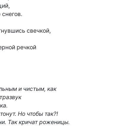
снегов.

тнувшись свечкой,

ерной речкой

льным и чистым, как

а.

тонут. Но чтобы так?!

ни. Так кричат роженицы.