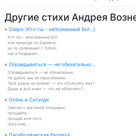
Другие стихи Андрея Возн
»
Озеро (Кто ты - непознанный Бог...)
Кто ты - непознанный Бог

или природа по Дарвину -

но по сравненью с Тобой,

как я бездарен!...
»
Оправдываться — не обязательно...
Оправдываться — не обязательно.

Не дуйся, мы не пара обезьян.

Твой разум не поймет — что объяснять ему?

Душа ж всё знает — что ей объяснять?...
»
Осень в Сигулде
Свисаю с вагонной площадки,

прощайте,

прощай мое лето,

пора мне,...
»
Параболическая баллада