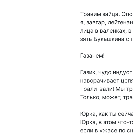
Травим зайца. Опо
я, завгар, лейтенан
лица в валенках, в
зять Букашкина с 
Газанем!

Газик, чудо индуст
наворачивает цепя.
Трали-вали! Мы тр
Только, может, тра
Юрка, как ты сейча
Юрка, в этом что-т
если в ужасе по сн