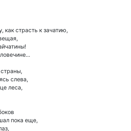
, как страсть к зачатию,

вещая,

айчатины!

овечине...

страны,

сь слева,

е леса,

оков

шал пока еще,

аз,
