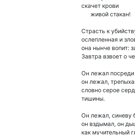
скачет крови

      живой стакан!

Страсть к убийству
ослепленная и зло
она нынче вопит: з
Завтра взвоет о чел
Он лежал посреди 
он лежал, трепыхая
словно серое сердц
тишины.

Он лежал, синеву б
он вздымал, он ды
как мучительный гл