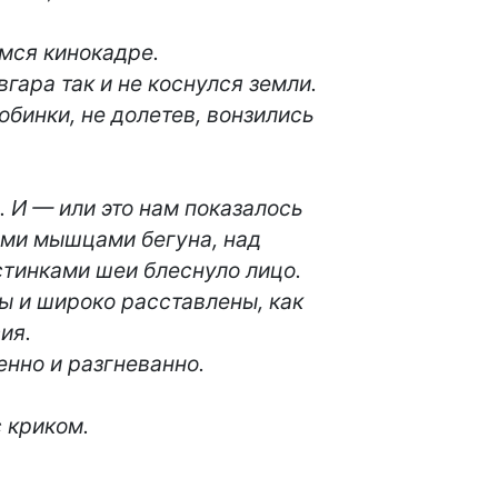
мся кинокадре.

гара так и не коснулся земли.

бинки, не долетев, вонзились

. И — или это нам показалось

ми мышцами бегуна, над

инками шеи блеснуло лицо.

ы и широко расставлены, как

я.

нно и разгневанно.

я с криком.