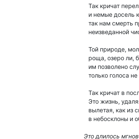
   Так кричат перелески голые

   и немые досель кусты,

   так нам смерть прорезает голос

   неизведанной чистоты.

   Той природе, молчально-чудной,

   роща, озеро ли, бревно —

   им позволено слушать, чувствовать,

   только голоса не дано.

   Так кричат в последний и в первый.

   Это жизнь, удаляясь, пела,

   вылетая, как из силка,

   в небосклоны и облака.

Это длилось мгнове