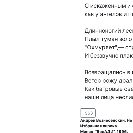
   С искаженным и светлым ликом,

   как у ангелов и певиц.

   Длинноногий лесной архангел...

   Плыл туман золотой к лесам.

   "Охмуряет",— стрелявший схаркнул.

   И беззвучно плакал пацан.

   Возвращались в ночную пору.

   Ветер рожу драл, как наждак.

   Как багровые светофоры,

   наши лица несл
1963
Андрей Вознесенский. Не
Избранная лирика.
Минск, "БелАДИ", 1996.