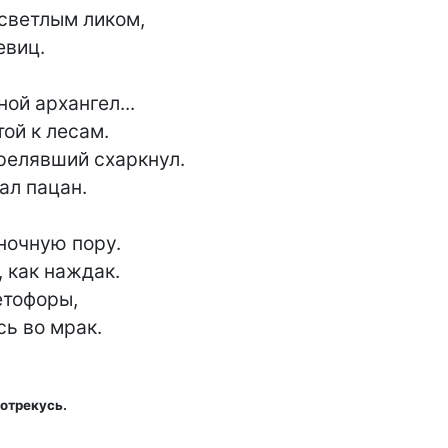
ись во мрак.
 отрекусь.