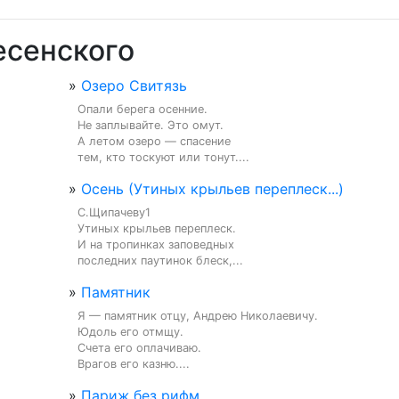
есенского
»
Озеро Свитязь
Опали берега осенние.

Не заплывайте. Это омут.

А летом озеро — спасение

тем, кто тоскуют или тонут....
»
Осень (Утиных крыльев переплеск...)
С.Щипачеву1

Утиных крыльев переплеск.

И на тропинках заповедных

последних паутинок блеск,...
»
Памятник
Я — памятник отцу, Андрею Николаевичу.

Юдоль его отмщу.

Счета его оплачиваю.

Врагов его казню....
»
Париж без рифм