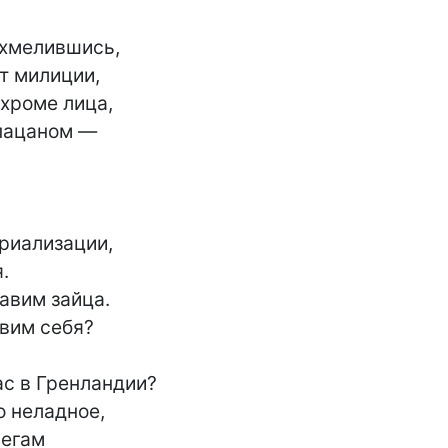
хмелившись,

т милиции,

 хроме лица,

пацаном —

риализации,



авим зайца.

вим себя?

с в Гренландии?

о неладное,

егам
