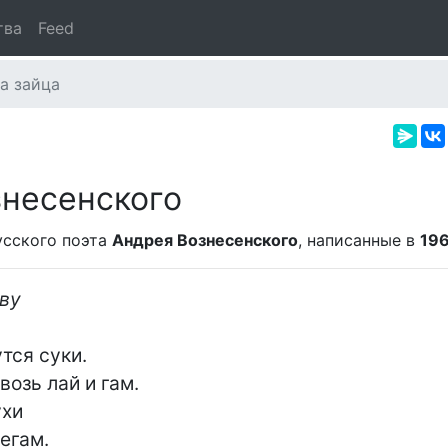
тва
Feed
а зайца
знесенского
сского поэта
Андрея Вознесенского
, написанные в
19
ову
тся суки.

озь лай и гам.

хи

гам.
