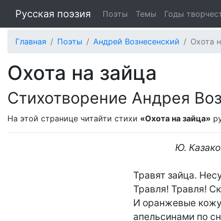
Русская поэзия
Поэты
Темы
Годы творчес
Главная
Поэты
Андрей Вознесенский
Охота н
Охота на зайца
Стихотворение Андрея Во
На этой странице читайти стихи
«Охота на зайца»
ру
Ю. Казак
Травят зайца. Несу
Травля! Травля! Скв
И оранжевые кожу
апельсинами по сне