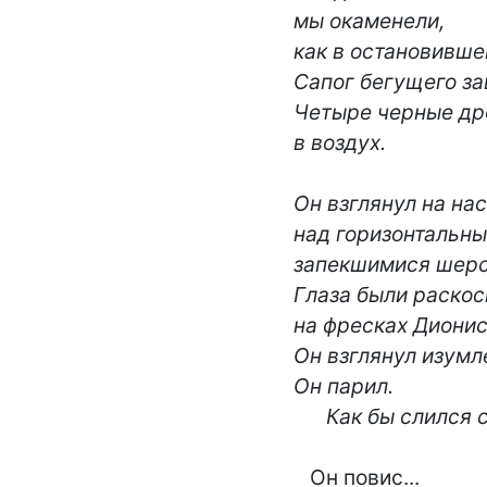
мы окаменели,

как в остановивше
Сапог бегущего зав
Четыре черные дро
в воздух.

Он взглянул на нас
над горизонтальны
запекшимися шерст
Глаза были раскос
на фресках Диониси
Он взглянул изумле
Он парил.

      Как бы слилс
   Он повис...
