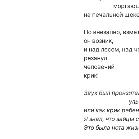
                   моргающий,

на печальной щеке 
Но внезапно, взме
он возник,

и над лесом, над ч
резанул

человечий

крик!

Звук был пронзите
                             ультразвук

или как крик ребенк
Я знал, что зайцы с
Это была нота жиз