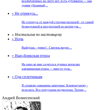
возлюбленных на свете нет. Есть дубликаты — как
домик убранный,...
» Не отрекусь...
Не отрекусь от каждой строчки прошлой - от самой
безнадежной и продрогшей из актрисуль....
» Ностальгия по настоящему
» Ночь
Выйдешь - дивно!.. Свитязь видно....
» Нью-йоркская птица
На окно ко мне садится в лунных вензелях
алюминиевая птица — вместо тела...
» Ода сплетникам
Я сплавлю скважины замочные. Клевещущему -
исполать. Все репутации подмочены. Трещи,...
Андрей Вознесенский