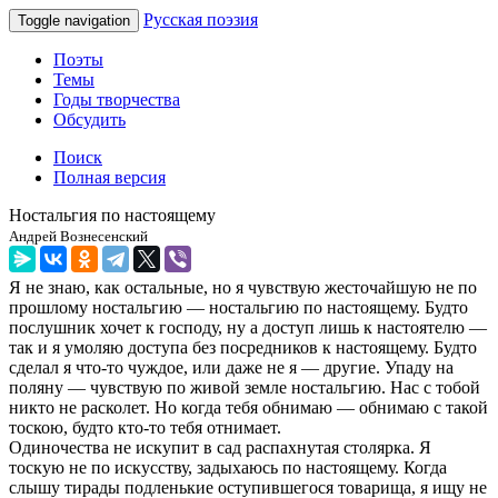
Русская поэзия
Toggle navigation
Поэты
Темы
Годы творчества
Обсудить
Поиск
Полная версия
Ностальгия по настоящему
Андрей Вознесенский
Я не знаю, как остальные, но я чувствую жесточайшую не по
прошлому ностальгию — ностальгию по настоящему. Будто
послушник хочет к господу, ну а доступ лишь к настоятелю —
так и я умоляю доступа без посредников к настоящему. Будто
сделал я что-то чуждое, или даже не я — другие. Упаду на
поляну — чувствую по живой земле ностальгию. Нас с тобой
никто не расколет. Но когда тебя обнимаю — обнимаю с такой
тоскою, будто кто-то тебя отнимает.
Одиночества не искупит в сад распахнутая столярка. Я
тоскую не по искусству, задыхаюсь по настоящему. Когда
слышу тирады подленькие оступившегося товарища, я ищу не