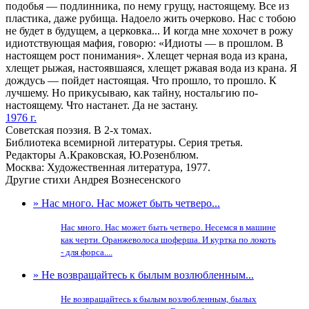
подобья — подлинника, по нему грущу, настоящему. Все из
пластика, даже рубища. Надоело жить очерково. Нас с тобою
не будет в будущем, а церковка... И когда мне хохочет в рожу
идиотствующая мафия, говорю: «Идиоты — в прошлом. В
настоящем рост понимания». Хлещет черная вода из крана,
хлещет рыжая, настоявшаяся, хлещет ржавая вода из крана. Я
дождусь — пойдет настоящая. Что прошло, то прошло. К
лучшему. Но прикусываю, как тайну, ностальгию по-
настоящему. Что настанет. Да не застану.
1976 г.
Советская поэзия. В 2-х томах.
Библиотека всемирной литературы. Серия третья.
Редакторы А.Краковская, Ю.Розенблюм.
Москва: Художественная литература, 1977.
Другие стихи Андрея Вознесенского
» Нас много. Нас может быть четверо...
Нас много. Нас может быть четверо. Несемся в машине
как черти. Оранжеволоса шоферша. И куртка по локоть
- для форса....
» Не возвращайтесь к былым возлюбленным...
Не возвращайтесь к былым возлюбленным, былых