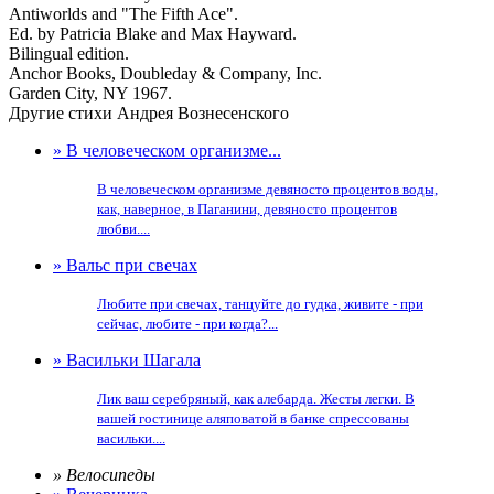
Antiworlds and "The Fifth Ace".
Ed. by Patricia Blake and Max Hayward.
Bilingual edition.
Anchor Books, Doubleday & Company, Inc.
Garden City, NY 1967.
Другие стихи Андрея Вознесенского
» В человеческом организме...
В человеческом организме девяносто процентов воды,
как, наверное, в Паганини, девяносто процентов
любви....
» Вальс при свечах
Любите при свечах, танцуйте до гудка, живите - при
сейчас, любите - при когда?...
» Васильки Шагала
Лик ваш серебряный, как алебарда. Жесты легки. В
вашей гостинице аляповатой в банке спрессованы
васильки....
» Велосипеды