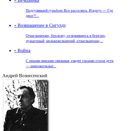
» Вечеринка
Подгулявшей гурьбою Все расселись. И вдруг — Где
двое?!...
» Возвращение в Сигулду
Отшельничаю, берложу, отлеживаюсь в березах,
лужаечный, можжевельничий, отшельничаю,...
» Война
С иными мирами связывая, глядят глазами отцов дети
— широкоглазые...
Андрей Вознесенский