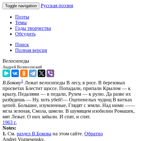
Русская поэзия
Toggle navigation
Поэты
Темы
Годы творчества
Обсудить
Поиск
Полная версия
Велосипеды
Андрей Вознесенский
1
В.Бокову
Лежат велосипеды В лесу, в росе. В березовых
просветах Блестит щоссе. Попадали, припали Крылом — к
крылу, Педалями — в педали, Рулем — к рулю. Да разве их
разбудишь — Ну, хоть убей!— Оцепенелых чудищ В витках
цепей. Большие, изумленные, Глядят с земли. Над ними ——
мгла зеленая, Смола, шмели. В шумящем изобилии Ромашек,
мят Лежат. О них забыли. И спят, и спят.
1963 г.
Notes:
1.
См.
раздел В.Бокова
на этом сайте.
Обратно
Andrei Voznesensky.