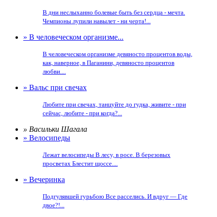
В дни неслыханно болевые быть без сердца - мечта.
Чемпионы лупили навылет - ни черта!...
» В человеческом организме...
В человеческом организме девяносто процентов воды,
как, наверное, в Паганини, девяносто процентов
любви....
» Вальс при свечах
Любите при свечах, танцуйте до гудка, живите - при
сейчас, любите - при когда?...
» Васильки Шагала
» Велосипеды
Лежат велосипеды В лесу, в росе. В березовых
просветах Блестит щоссе....
» Вечеринка
Подгулявшей гурьбою Все расселись. И вдруг — Где
двое?!...