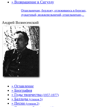
» Возвращение в Сигулду
Отшельничаю, берложу, отлеживаюсь в березах,
лужаечный, можжевельничий, отшельничаю,...
Андрей Вознесенский
» Оглавление
» Биография
» Годы творчества
(1957-1977)
» Баллады
(стихов 5)
» Песни
(стихов 2)