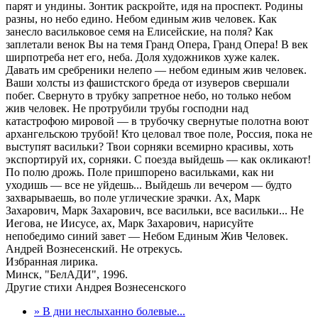
парят и ундины. Зонтик раскройте, идя на проспект. Родины
разны, но небо едино. Небом единым жив человек. Как
занесло васильковое семя на Елисейские, на поля? Как
заплетали венок Вы на темя Гранд Опера, Гранд Опера! В век
ширпотреба нет его, неба. Доля художников хуже калек.
Давать им сребреники нелепо — небом единым жив человек.
Ваши холсты из фашистского бреда от изуверов свершали
побег. Свернуто в трубку запретное небо, но только небом
жив человек. Не протрубили трубы господни над
катастрофою мировой — в трубочку свернутые полотна воют
архангельскою трубой! Кто целовал твое поле, Россия, пока не
выступят васильки? Твои сорняки всемирно красивы, хоть
экспортируй их, сорняки. С поезда выйдешь — как окликают!
По полю дрожь. Поле пришпорено васильками, как ни
уходишь — все не уйдешь... Выйдешь ли вечером — будто
захварываешь, во поле углические зрачки. Ах, Марк
Захарович, Марк Захарович, все васильки, все васильки... Не
Иегова, не Иисусе, ах, Марк Захарович, нарисуйте
непобедимо синий завет — Небом Единым Жив Человек.
Андрей Вознесенский. Не отрекусь.
Избранная лирика.
Минск, "БелАДИ", 1996.
Другие стихи Андрея Вознесенского
» В дни неслыханно болевые...