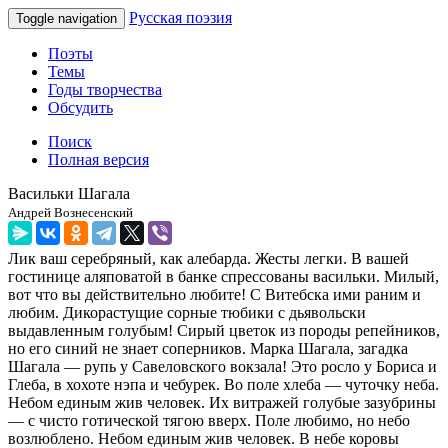
Русская поэзия
Toggle navigation
Поэты
Темы
Годы творчества
Обсудить
Поиск
Полная версия
Васильки Шагала
Андрей Вознесенский
Лик ваш серебряный, как алебарда. Жесты легки. В вашей
гостинице аляповатой в банке спрессованы васильки. Милый,
вот что вы действительно любите! С Витебска ими раним и
любим. Дикорастущие сорные тюбики с дьявольски
выдавленным голубым! Сирый цветок из породы репейников,
но его синий не знает соперников. Марка Шагала, загадка
Шагала — рупь у Савеловского вокзала! Это росло у Бориса и
Глеба, в хохоте нэпа и чебурек. Во поле хлеба — чуточку неба.
Небом единым жив человек. Их витражей голубые зазубрины
— с чисто готической тягою вверх. Поле любимо, но небо
возлюблено. Небом единым жив человек. В небе коровы