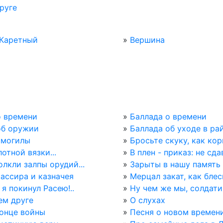
руге
Каретный
»
Вершина
о времени
»
Баллада о времени
об оружии
»
Баллада об уходе в ра
 могилы
»
Бросьте скуку, как кор
лотной вязки...
»
В плен - приказ: не сдав
лкли залпы орудий...
»
Зарыты в нашу память н
ассира и казначея
»
Мерцал закат, как блеск
 я покинул Расею!..
»
Ну чем же мы, солдат
ем друге
»
О слухах
конце войны
»
Песня о новом времен