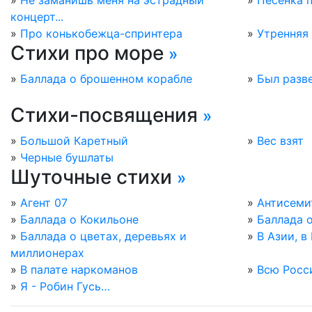
»
Не заманишь меня на эстрадный
»
Песенка 
концерт...
»
Про конькобежца-спринтера
»
Утренняя
Стихи про море
»
»
Баллада о брошенном корабле
»
Был разве
Стихи-посвящения
»
»
Большой Каретный
»
Вес взят
»
Черные бушлаты
Шуточные стихи
»
»
Агент 07
»
Антисеми
»
Баллада о Кокильоне
»
Баллада 
»
Баллада о цветах, деревьях и
»
В Азии, в 
миллионерах
»
В палате наркоманов
»
Всю Росси
»
Я - Робин Гусь…