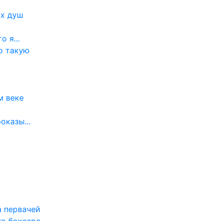
их душ
 я...
о такую
.
м веке
оказы...
а первачей