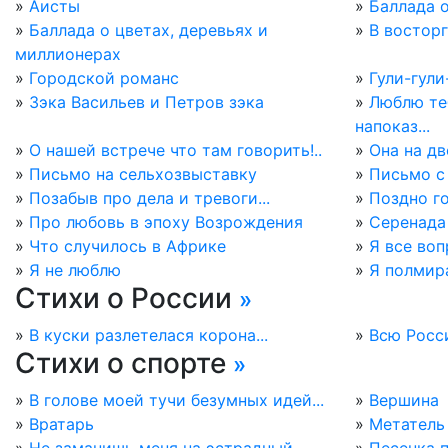
»
Аисты
»
Баллада 
»
Баллада о цветах, деревьях и
»
В восторг
миллионерах
»
Городской романс
»
Гули-гули
»
Зэка Васильев и Петров зэка
»
Люблю теб
напоказ...
»
О нашей встрече что там говорить!..
»
Она на дв
»
Письмо на сельхозвыставку
»
Письмо с
»
Позабыв про дела и тревоги...
»
Поздно го
»
Про любовь в эпоху Возрождения
»
Серенада
»
Что случилось в Африке
»
Я все воп
»
Я не люблю
»
Я полмира
Стихи о России
»
»
В куски разлетелася корона...
»
Всю Росси
Стихи о спорте
»
»
В голове моей тучи безумных идей...
»
Вершина
»
Вратарь
»
Метатель