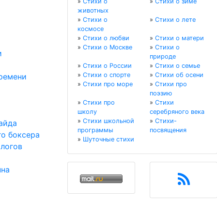
»
Стихи о
»
Стихи о зиме
животных
»
Стихи о
»
Стихи о лете
космосе
»
Стихи о любви
»
Стихи о матери
»
Стихи о Москве
»
Стихи о
и
природе
»
Стихи о России
»
Стихи о семье
»
Стихи о спорте
»
Стихи об осени
ремени
»
Стихи про море
»
Стихи про
поэзию
»
Стихи про
»
Стихи
школу
серебряного века
»
Стихи школьной
»
Стихи-
айда
программы
посвящения
го боксера
»
Шуточные стихи
ологов
нна