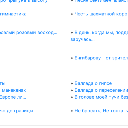
про прыгуна в высоту
»
Песня сентиментально
 гимнастика
»
Честь шахматной кор
селый розовый восход...
»
В день, когда мы, под
заручась...
»
Енгибарову - от зрите
ты
»
Баллада о гипсе
о манекенах
»
Баллада о переселени
Европе ли...
»
В голове моей тучи без
ю до границы...
»
Не бросать, Не топтать.