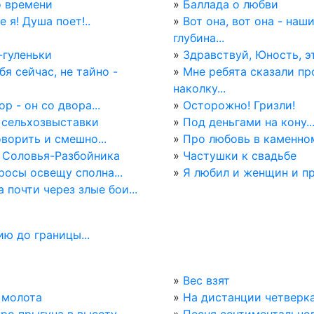
о времени
»
Баллада о любви
е я! Душа поет!..
»
Вот она, вот она - наш
глубина...
-гуленьки
»
Здравствуй, Юность, это
я сейчас, не тайно -
»
Мне ребята сказали пр
наколку...
ор - он со двора...
»
Осторожно! Гризли!
 сельхозвыставки
»
Под деньгами на кону..
ворить и смешно...
»
Про любовь в каменно
 Соловья-Разбойника
»
Частушки к свадьбе
росы освещу сполна...
»
Я любил и женщин и пр
 почти через злые бои...
ю до границы...
»
Вес взят
 молота
»
На дистанции четверк