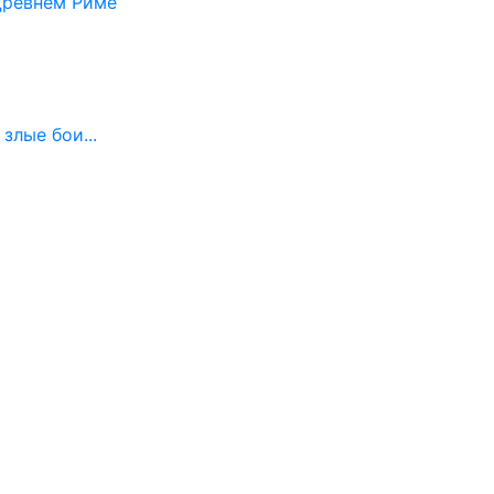
Древнем Риме
злые бои...