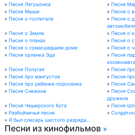
»
Песня Лягушонка
»
Песня Ма
»
Песня Мыши
»
Песня о 
»
Песня о госпитале
»
Песня о 
автомобил
»
Песня о Земле
»
Песня о 
»
Песня о планах
»
Песня о 
»
Песня о сумасшедшем доме
»
Песня о 
»
Песня орленка Эда
»
Песня пар
космонавт
»
Песня Попугая
»
Песня про
»
Песня про мангустов
»
Песня пр
»
Песня про ребенка-поросенка
»
Песня Са
»
Песня Снежина
»
Песня Со
дружков
»
Песня Чеширского Кота
»
Песня Шл
»
Разбойничья песня
»
Солдатск
»
Я был слесарь шестого разряда...
Песни из кинофильмов
»