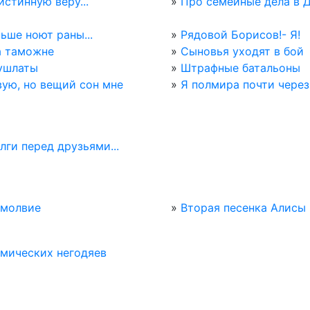
стинную веру...
»
Про семейные дела в 
ьше ноют раны...
»
Рядовой Борисов!- Я!
а таможне
»
Сыновья уходят в бой
ушлаты
»
Штрафные батальоны
вую, но вещий сон мне
»
Я полмира почти через 
лги перед друзьями...
змолвие
»
Вторая песенка Алисы
мических негодяев