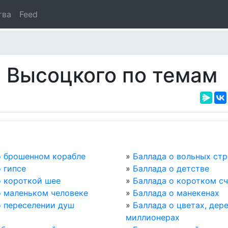
тва
Feed
 Высоцкого по темам
о брошенном корабле
»
Баллада о вольных стр
 гипсе
»
Баллада о детстве
о короткой шее
»
Баллада о коротком с
о маленьком человеке
»
Баллада о манекенах
о переселении душ
»
Баллада о цветах, дер
миллионерах