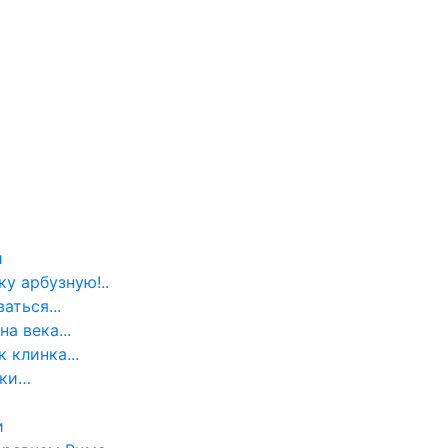
й
ку арбузную!..
аться...
а века...
 клинка...
ики…
и