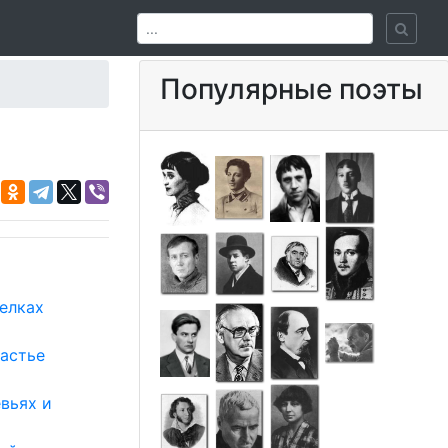
Популярные поэты
елках
частье
евьях и