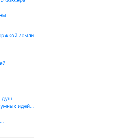
го боксера
оны
держкой земли
лей
и душ
умных идей...
..