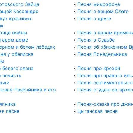
ртовского Зайца
»
Песня микрофона
вещей Кассандре
»
Песня о вещем Олеге
двух красивых
»
Песня о друге
ях
конце войны
»
Песня о новом времен
старом доме
»
Песня о Судьбе
черном и белом лебедях
»
Песня об обиженном В
ня у обелиска
»
Песня Понедельника
ам
 белого слона
»
Песня про крохей
о нечисть
»
Песня про правого инс
ньки
»
Песня сентиментально
ловья-Разбойника и его
»
Песня студентов-архе
япника
»
Песня-сказка про джи
ая песня
»
Цыганская песня