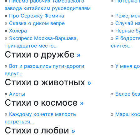
»
Письмо рабочих тамбовского
»
Потеряю и
завода китайским руководителям
»
Про Сережку Фомина
»
Реже, мен
»
Сказка о диком вепре
»
Случай н
»
Холера
»
Черные б
»
Экспресс Москва-Варшава,
»
Я бодрст
тринадцатое место...
снится...
Стихи о дружбе
»
»
Вот и разошлись пути-дороги
»
У меня до
вдруг...
Стихи о животных
»
»
Аисты
»
Белое бе
Стихи о космосе
»
»
Каждому хочется малость
»
Марш кос
погреться...
Стихи о любви
»