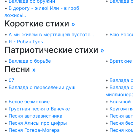
»
Баллада об оружии
»
Баллада о
»
В дорогу - живо! Или - в гроб
ложись!..
Короткие стихи
»
»
А мы живем в мертвящей пустоте...
»
Всю Росси
»
Я - Робин Гусь…
Патриотические стихи
»
»
Баллада о борьбе
»
Братские
Песни
»
»
07
»
Баллада 
»
Баллада о переселении душ
»
Баллада о
миллионер
»
Белое безмолвие
»
Большой 
»
Грустная песня о Ванечке
»
Кругом п
»
Песня автозавистника
»
Песня ав
»
Песня Алисы про цифры
»
Песня бе
»
Песня Гогера-Могера
»
Песня ко