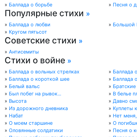
»
Баллада о борьбе
»
Песня о д
Популярные стихи
»
»
Баллада о любви
»
Большой 
»
Кругом пятьсот
Советские стихи
»
»
Антисемиты
Стихи о войне
»
»
Баллада о вольных стрелках
»
Баллада 
»
Баллада о короткой шее
»
Баллада 
»
Белый вальс
»
Братские
»
Был побег на рывок...
»
В белье п
»
Высота
»
Давно смо
»
Из дорожного дневника
»
Куплеты к
»
Набат
»
Нет меня,
»
О моем старшине
»
О погибш
»
Оловянные солдатики
»
Песня о 