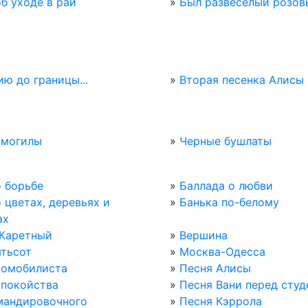
б уходе в рай
»
Был развеселый розовы
ю до границы...
»
Вторая песенка Алисы
 могилы
»
Черные бушлаты
о борьбе
»
Баллада о любви
 цветах, деревьях и
»
Банька по-белому
ах
Каретный
»
Вершина
ятьсот
»
Москва-Одесса
томобилиста
»
Песня Алисы
спокойства
»
Песня Вани перед сту
мандировочного
»
Песня Кэррола